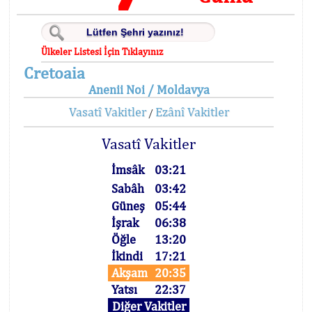
Ülkeler Listesi İçin Tıklayınız
Cretoaia
Anenii Noi / Moldavya
Vasatî Vakitler
Ezânî Vakitler
/
Vasatî Vakitler
İmsâk
03:21
Sabâh
03:42
Güneş
05:44
İşrak
06:38
Öğle
13:20
İkindi
17:21
Akşam
20:35
Yatsı
22:37
Diğer Vakitler