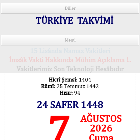
Diller
TÜRKİYE TAKVİMİ
Menü
15 Lisânda Namaz Vakitleri
İmsâk Vakti Hakkında Mühim Açıklama !..
Vakitlerimiz Son Teknoloji Hesâbıdır
Hicrî Şemsî:
1404
Rûmî:
25 Temmuz 1442
Hızır:
94
24 SAFER 1448
7
AĞUSTOS
2026
Cuma