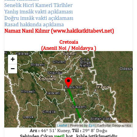
Senelik Hicrî Kamerî Târîhler
Yanlış imsâk vakti açıklaması
Doğru imsâk vakti açıklaması
Rasad hakkında açıklama
Namaz Nasıl Kılınır (www.hakikatkitabevi.net)
Cretoaia
(Anenii Noi / Moldavya )
+
−
Leaflet
| Powered by
Esri
|
Earthstar Geographics
Arz :
46° 51' Kuzey,
Tûl :
29° 8' Doğu
Şehirden Çıkan
yeşil
hat , kıble istikâmetidir.