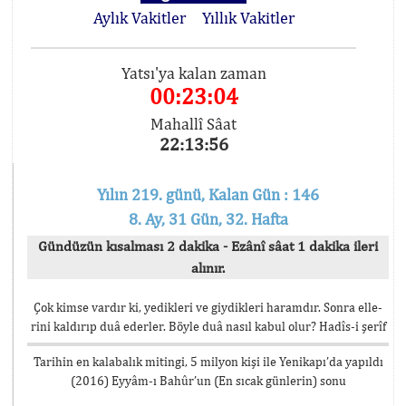
Aylık Vakitler
Yıllık Vakitler
Yatsı'ya kalan zaman
00:23:04
Mahallî Sâat
22:13:56
Yılın 219. günü, Kalan Gün : 146
8. Ay, 31 Gün, 32. Hafta
Gündüzün kısalması 2 dakika - Ezânî sâat 1 dakika ileri
alınır.
Çok kimse vardır ki, yedikleri ve giydikleri haramdır. Sonra elle-
rini kaldırıp duâ ederler. Böyle duâ nasıl kabul olur? Hadîs-i şerîf
Tarihin en kalabalık mitingi, 5 milyon kişi ile Yenikapı’da yapıldı
(2016) Eyyâm-ı Bahûr’un (En sıcak günlerin) sonu