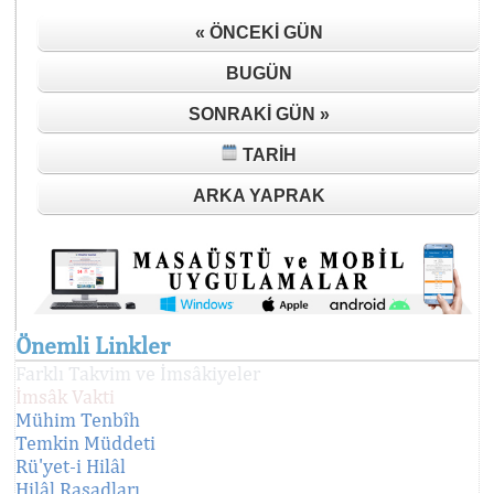
« ÖNCEKI GÜN
BUGÜN
SONRAKI GÜN »
TARIH
ARKA YAPRAK
Önemli Linkler
Farklı Takvim ve İmsâkiyeler
İmsâk Vakti
Mühim Tenbîh
Temkin Müddeti
Rü'yet-i Hilâl
Hilâl Rasadları