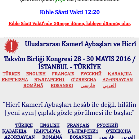
Kıble Sâati Vakti 12:20
Kıble Sâati Vakti'nde Güneşe dönen, kıbleye dönmüş olur.
Uluslararası Kamerî Aybaşları ve Hicrî
Takvîm Birliği Kongresi 28 - 30 MAYIS 2016 /
İSTANBUL - TÜRKİYE
TÜRKÇE
ENGLISH
FRANÇAIS
РУССКИЙ
ҚАЗАҚША
КЫPГЫЗЧA
БЪЛГАРСКИ1
O’ZBEKCHA
AZӘRBAYCAN
ROMÂNĂ
BOSANSKI
فارسی
العربي
"Hicrî Kamerî Aybaşları hesâb ile değil, hilâlin
[yeni ayın] çıplak gözle görülmesi ile başlar."
TÜRKÇE
ENGLISH
FRANÇAIS
РУССКИЙ
ҚАЗАҚША
КЫPГЫЗЧA
БЪЛГАРСКИ1
O’ZBEKCHA
AZӘRBAYCAN
ROMÂNĂ
BOSANSKI
فارسی
العربي