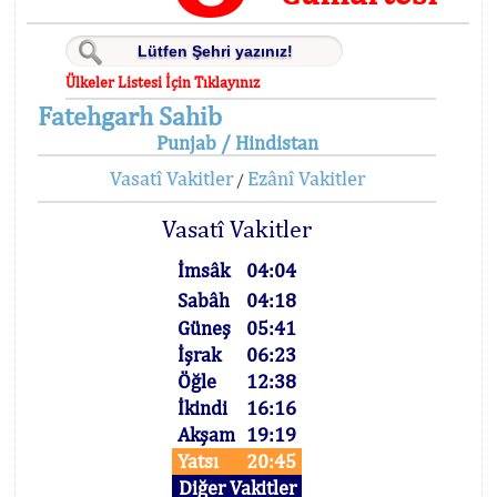
Ülkeler Listesi İçin Tıklayınız
Fatehgarh Sahib
Punjab / Hindistan
Vasatî Vakitler
Ezânî Vakitler
/
Vasatî Vakitler
İmsâk
04:04
Sabâh
04:18
Güneş
05:41
İşrak
06:23
Öğle
12:38
İkindi
16:16
Akşam
19:19
Yatsı
20:45
Diğer Vakitler