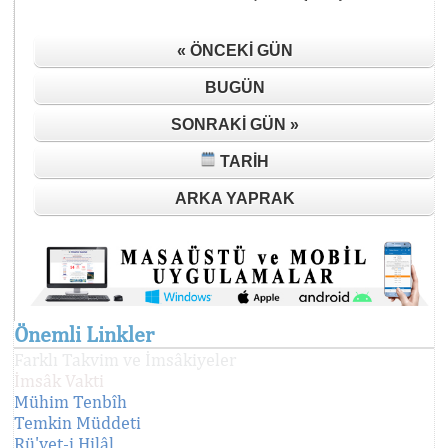
« ÖNCEKI GÜN
BUGÜN
SONRAKI GÜN »
TARIH
ARKA YAPRAK
Önemli Linkler
Farklı Takvim ve İmsâkiyeler
İmsâk Vakti
Mühim Tenbîh
Temkin Müddeti
Rü'yet-i Hilâl