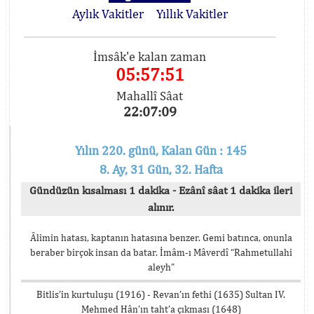
Aylık Vakitler
Yıllık Vakitler
İmsâk'e kalan zaman
05:57:51
Mahallî Sâat
22:07:09
Yılın 220. günü, Kalan Gün : 145
8. Ay, 31 Gün, 32. Hafta
Gündüzün kısalması 1 dakika - Ezânî sâat 1 dakika ileri
alınır.
Âlimin hatası, kaptanın hatasına benzer. Gemi batınca, onunla
beraber birçok insan da batar. İmâm-ı Mâverdî “Rahmetullahi
aleyh”
Bitlis’in kurtuluşu (1916) - Revan’ın fethi (1635) Sultan IV.
Mehmed Hân’ın taht’a çıkması (1648)