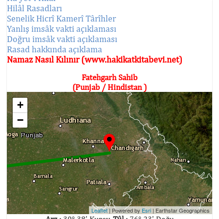
Hilâl Rasadları
Senelik Hicrî Kamerî Târîhler
Yanlış imsâk vakti açıklaması
Doğru imsâk vakti açıklaması
Rasad hakkında açıklama
Namaz Nasıl Kılınır (www.hakikatkitabevi.net)
Fatehgarh Sahib
(Punjab / Hindistan )
+
−
Leaflet
| Powered by
Esri
|
Earthstar Geographics
Arz :
30° 38' Kuzey,
Tûl :
76° 23' Doğu