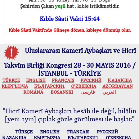
Şehirden Çıkan
yeşil
hat , kıble istikâmetidir.
Kıble Sâati Vakti 15:44
Kıble Sâati Vakti'nde Güneşe dönen, kıbleye dönmüş olur.
Uluslararası Kamerî Aybaşları ve Hicrî
Takvîm Birliği Kongresi 28 - 30 MAYIS 2016 /
İSTANBUL - TÜRKİYE
TÜRKÇE
ENGLISH
FRANÇAIS
РУССКИЙ
ҚАЗАҚША
КЫPГЫЗЧA
БЪЛГАРСКИ1
O’ZBEKCHA
AZӘRBAYCAN
ROMÂNĂ
BOSANSKI
فارسی
العربي
"Hicrî Kamerî Aybaşları hesâb ile değil, hilâlin
[yeni ayın] çıplak gözle görülmesi ile başlar."
TÜRKÇE
ENGLISH
FRANÇAIS
РУССКИЙ
ҚАЗАҚША
КЫPГЫЗЧA
БЪЛГАРСКИ1
O’ZBEKCHA