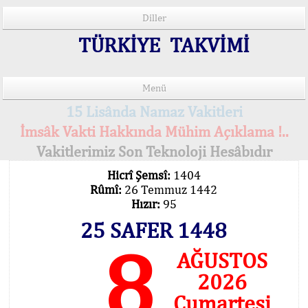
Diller
TÜRKİYE TAKVİMİ
Menü
15 Lisânda Namaz Vakitleri
İmsâk Vakti Hakkında Mühim Açıklama !..
Vakitlerimiz Son Teknoloji Hesâbıdır
Hicrî Şemsî:
1404
Rûmî:
26 Temmuz 1442
Hızır:
95
25 SAFER 1448
8
AĞUSTOS
2026
Cumartesi