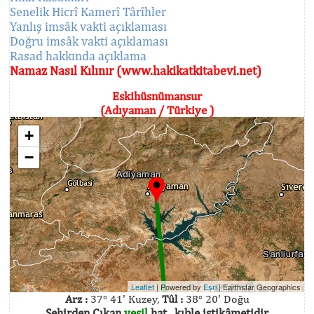
Senelik Hicrî Kamerî Târîhler
Yanlış imsâk vakti açıklaması
Doğru imsâk vakti açıklaması
Rasad hakkında açıklama
Namaz Nasıl Kılınır (www.hakikatkitabevi.net)
Eskihüsnümansur
(Adıyaman / Türkiye )
+
−
Leaflet
| Powered by
Esri
|
Earthstar Geographics
Arz :
37° 41' Kuzey,
Tûl :
38° 20' Doğu
Şehirden Çıkan
yeşil
hat , kıble istikâmetidir.