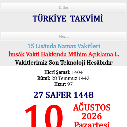
Diller
TÜRKİYE TAKVİMİ
Menü
15 Lisânda Namaz Vakitleri
İmsâk Vakti Hakkında Mühim Açıklama !..
Vakitlerimiz Son Teknoloji Hesâbıdır
Hicrî Şemsî:
1404
Rûmî:
28 Temmuz 1442
Hızır:
97
27 SAFER 1448
10
AĞUSTOS
2026
Pazartesi