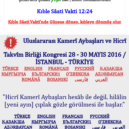
Kıble Sâati Vakti 12:24
Kıble Sâati Vakti'nde Güneşe dönen, kıbleye dönmüş olur.
Uluslararası Kamerî Aybaşları ve Hicrî
Takvîm Birliği Kongresi 28 - 30 MAYIS 2016 /
İSTANBUL - TÜRKİYE
TÜRKÇE
ENGLISH
FRANÇAIS
РУССКИЙ
ҚАЗАҚША
КЫPГЫЗЧA
БЪЛГАРСКИ1
O’ZBEKCHA
AZӘRBAYCAN
ROMÂNĂ
BOSANSKI
فارسی
العربي
"Hicrî Kamerî Aybaşları hesâb ile değil, hilâlin
[yeni ayın] çıplak gözle görülmesi ile başlar."
TÜRKÇE
ENGLISH
FRANÇAIS
РУССКИЙ
ҚАЗАҚША
КЫPГЫЗЧA
БЪЛГАРСКИ1
O’ZBEKCHA
AZӘRBAYCAN
ROMÂNĂ
BOSANSKI
فارسی
العربي