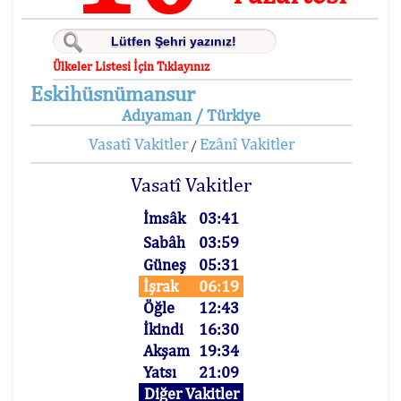
Ülkeler Listesi İçin Tıklayınız
Eskihüsnümansur
Adıyaman / Türkiye
Vasatî Vakitler
Ezânî Vakitler
/
Vasatî Vakitler
İmsâk
03:41
Sabâh
03:59
Güneş
05:31
İşrak
06:19
Öğle
12:43
İkindi
16:30
Akşam
19:34
Yatsı
21:09
Diğer Vakitler