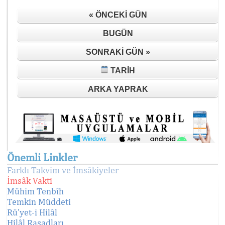
« ÖNCEKI GÜN
BUGÜN
SONRAKI GÜN »
TARIH
ARKA YAPRAK
Önemli Linkler
Farklı Takvim ve İmsâkiyeler
İmsâk Vakti
Mühim Tenbîh
Temkin Müddeti
Rü'yet-i Hilâl
Hilâl Rasadları