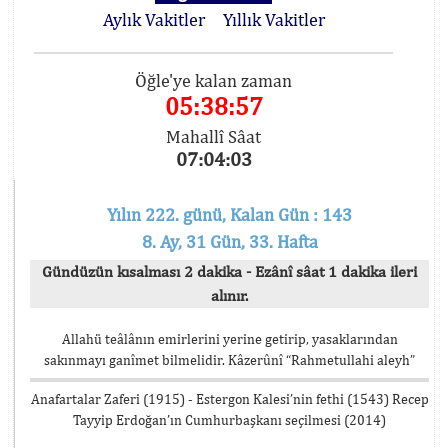
Aylık Vakitler
Yıllık Vakitler
Öğle'ye kalan zaman
05:38:57
Mahallî Sâat
07:04:03
Yılın 222. günü, Kalan Gün : 143
8. Ay, 31 Gün, 33. Hafta
Gündüzün kısalması 2 dakika - Ezânî sâat 1 dakika ileri
alınır.
Allahü teâlânın emirlerini yerine getirip, yasaklarından
sakınmayı ganîmet bilmelidir. Kâzerûnî “Rahmetullahi aleyh”
Anafartalar Zaferi (1915) - Estergon Kalesi’nin fethi (1543) Recep
Tayyip Erdoğan’ın Cumhurbaşkanı seçilmesi (2014)