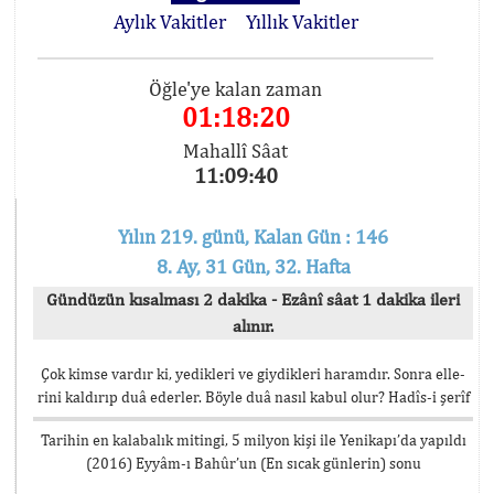
Aylık Vakitler
Yıllık Vakitler
Öğle'ye kalan zaman
01:18:19
Mahallî Sâat
11:09:41
Yılın 219. günü, Kalan Gün : 146
8. Ay, 31 Gün, 32. Hafta
Gündüzün kısalması 2 dakika - Ezânî sâat 1 dakika ileri
alınır.
Çok kimse vardır ki, yedikleri ve giydikleri haramdır. Sonra elle-
rini kaldırıp duâ ederler. Böyle duâ nasıl kabul olur? Hadîs-i şerîf
Tarihin en kalabalık mitingi, 5 milyon kişi ile Yenikapı’da yapıldı
(2016) Eyyâm-ı Bahûr’un (En sıcak günlerin) sonu