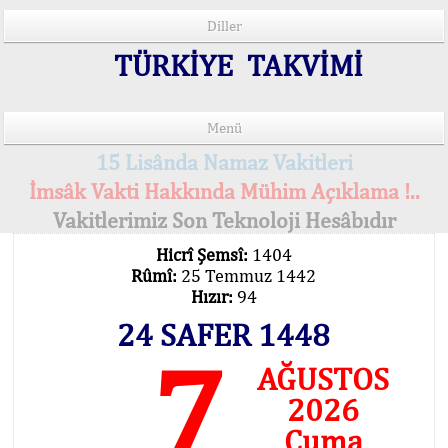
Diller
TÜRKİYE TAKVİMİ
Menü
15 Lisânda Namaz Vakitleri
İmsâk Vakti Hakkında Mühim Açıklama !..
Vakitlerimiz Son Teknoloji Hesâbıdır
Hicrî Şemsî:
1404
Rûmî:
25 Temmuz 1442
Hızır:
94
24 SAFER 1448
7
AĞUSTOS
2026
Cuma