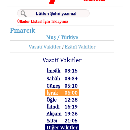
Ülkeler Listesi İçin Tıklayınız
Pınarcık
Muş / Türkiye
Vasatî Vakitler
Ezânî Vakitler
/
Vasatî Vakitler
İmsâk
03:15
Sabâh
03:34
Güneş
05:10
İşrak
06:00
Öğle
12:28
İkindi
16:19
Akşam
19:26
Yatsı
21:05
Diğer Vakitler