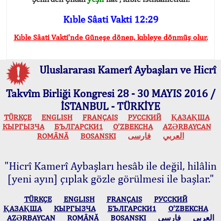
Kıble Sâati Vakti 12:29
Kıble Sâati Vakti'nde Güneşe dönen, kıbleye dönmüş olur.
Uluslararası Kamerî Aybaşları ve Hicrî
Takvîm Birliği Kongresi 28 - 30 MAYIS 2016 /
İSTANBUL - TÜRKİYE
TÜRKÇE
ENGLISH
FRANÇAIS
РУССКИЙ
ҚАЗАҚША
КЫPГЫЗЧA
БЪЛГАРСКИ1
O’ZBEKCHA
AZӘRBAYCAN
ROMÂNĂ
BOSANSKI
فارسی
العربي
"Hicrî Kamerî Aybaşları hesâb ile değil, hilâlin
[yeni ayın] çıplak gözle görülmesi ile başlar."
TÜRKÇE
ENGLISH
FRANÇAIS
РУССКИЙ
ҚАЗАҚША
КЫPГЫЗЧA
БЪЛГАРСКИ1
O’ZBEKCHA
AZӘRBAYCAN
ROMÂNĂ
BOSANSKI
فارسی
العربي