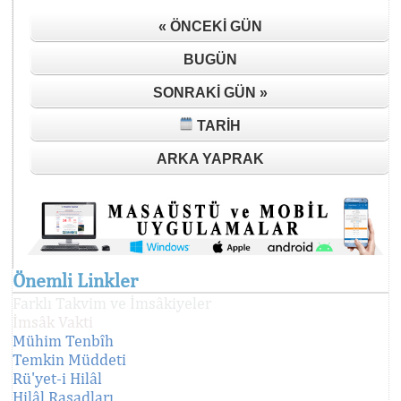
« ÖNCEKI GÜN
BUGÜN
SONRAKI GÜN »
TARIH
ARKA YAPRAK
Önemli Linkler
Farklı Takvim ve İmsâkiyeler
İmsâk Vakti
Mühim Tenbîh
Temkin Müddeti
Rü'yet-i Hilâl
Hilâl Rasadları