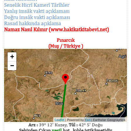
Senelik Hicrî Kamerî Târîhler
Yanlış imsâk vakti açıklaması
Doğru imsâk vakti açıklaması
Rasad hakkında açıklama
Namaz Nasıl Kılınır (www.hakikatkitabevi.net)
Pınarcık
(Muş / Türkiye )
+
−
Leaflet
| Powered by
Esri
|
Earthstar Geographics
Arz :
39° 12' Kuzey,
Tûl :
42° 5' Doğu
Şehirden Çıkan
yeşil
hat , kıble istikâmetidir.