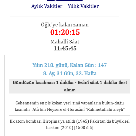
Aylık Vakitler
Yıllık Vakitler
Öğle'ye kalan zaman
01:20:15
Mahallî Sâat
11:45:45
Yılın 218. günü, Kalan Gün : 147
8. Ay, 31 Gün, 32. Hafta
Gündüzün kısalması 1 dakika - Ezânî sâat 1 dakika ileri
alınır.
Cehennemin en pis kokan yeri, zinâ yapanların bulun-duğu
kısımdır! Atâ bin Meysere el-Horasânî “Rahmetullahi aleyh”
İlk atom bombası Hiroşima’ya atıldı (1945) Pakistan’da büyük sel
baskını (2010) [1500 ölü]