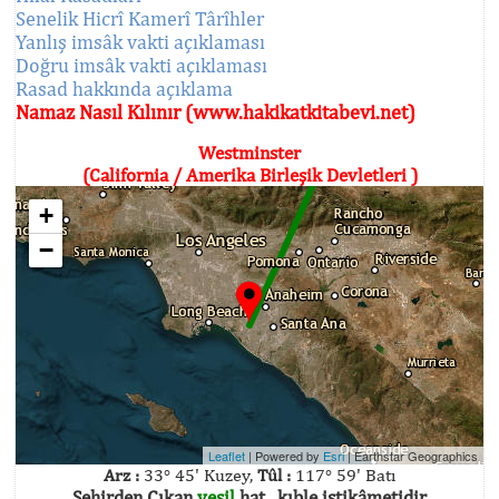
Senelik Hicrî Kamerî Târîhler
Yanlış imsâk vakti açıklaması
Doğru imsâk vakti açıklaması
Rasad hakkında açıklama
Namaz Nasıl Kılınır (www.hakikatkitabevi.net)
Westminster
(California / Amerika Birleşik Devletleri )
+
−
Leaflet
| Powered by
Esri
|
Earthstar Geographics
Arz :
33° 45' Kuzey,
Tûl :
117° 59' Batı
Şehirden Çıkan
yeşil
hat , kıble istikâmetidir.