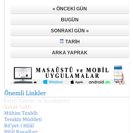
« ÖNCEKI GÜN
BUGÜN
SONRAKI GÜN »
TARIH
ARKA YAPRAK
Önemli Linkler
Farklı Takvim ve İmsâkiyeler
İmsâk Vakti
Mühim Tenbîh
Temkin Müddeti
Rü'yet-i Hilâl
Hilâl Rasadları