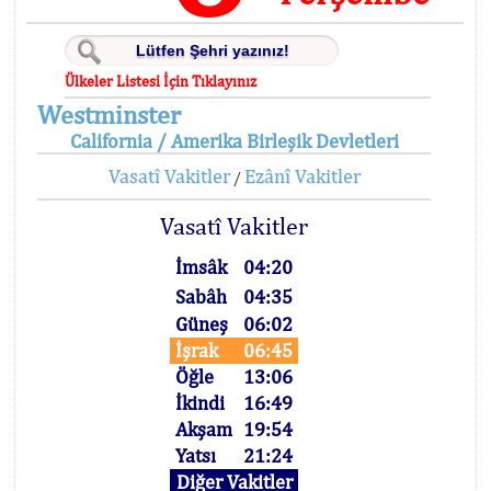
Ülkeler Listesi İçin Tıklayınız
Westminster
California / Amerika Birleşik Devletleri
Vasatî Vakitler
Ezânî Vakitler
/
Vasatî Vakitler
İmsâk
04:20
Sabâh
04:35
Güneş
06:02
İşrak
06:45
Öğle
13:06
İkindi
16:49
Akşam
19:54
Yatsı
21:24
Diğer Vakitler