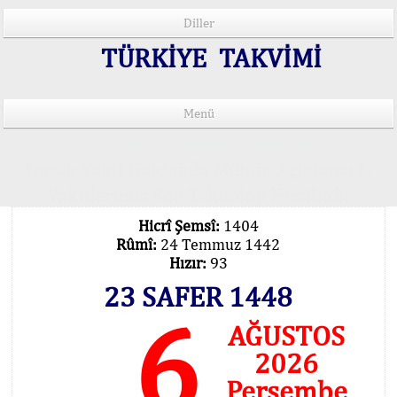
Diller
TÜRKİYE TAKVİMİ
Menü
15 Lisânda Namaz Vakitleri
İmsâk Vakti Hakkında Mühim Açıklama !..
Vakitlerimiz Son Teknoloji Hesâbıdır
Hicrî Şemsî:
1404
Rûmî:
24 Temmuz 1442
Hızır:
93
23 SAFER 1448
6
AĞUSTOS
2026
Perşembe