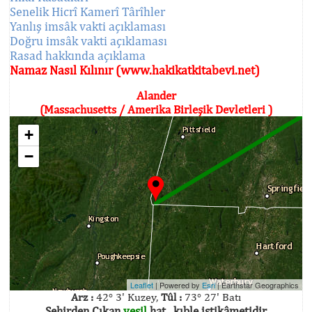
Senelik Hicrî Kamerî Târîhler
Yanlış imsâk vakti açıklaması
Doğru imsâk vakti açıklaması
Rasad hakkında açıklama
Namaz Nasıl Kılınır (www.hakikatkitabevi.net)
Alander
(Massachusetts / Amerika Birleşik Devletleri )
+
−
Leaflet
| Powered by
Esri
|
Earthstar Geographics
Arz :
42° 3' Kuzey,
Tûl :
73° 27' Batı
Şehirden Çıkan
yeşil
hat , kıble istikâmetidir.