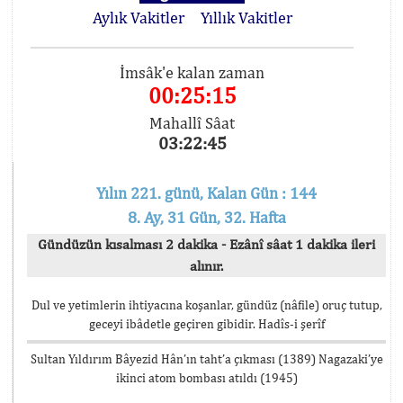
Aylık Vakitler
Yıllık Vakitler
İmsâk'e kalan zaman
00:25:15
Mahallî Sâat
03:22:45
Yılın 221. günü, Kalan Gün : 144
8. Ay, 31 Gün, 32. Hafta
Gündüzün kısalması 2 dakika - Ezânî sâat 1 dakika ileri
alınır.
Dul ve yetimlerin ihtiyacına koşanlar, gündüz (nâfile) oruç tutup,
geceyi ibâdetle geçiren gibidir. Hadîs-i şerîf
Sultan Yıldırım Bâyezid Hân’ın taht’a çıkması (1389) Nagazaki’ye
ikinci atom bombası atıldı (1945)