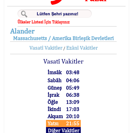
Ülkeler Listesi İçin Tıklayınız
Alander
Massachusetts / Amerika Birleşik Devletleri
Vasatî Vakitler
Ezânî Vakitler
/
Vasatî Vakitler
İmsâk
03:48
Sabâh
04:06
Güneş
05:49
İşrak
06:38
Öğle
13:09
İkindi
17:03
Akşam
20:10
Yatsı
21:55
Diğer Vakitler