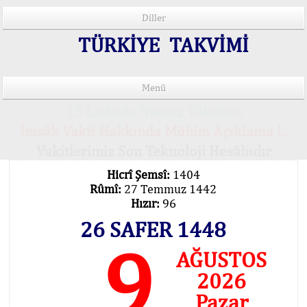
Diller
TÜRKİYE TAKVİMİ
Menü
15 Lisânda Namaz Vakitleri
İmsâk Vakti Hakkında Mühim Açıklama !..
Vakitlerimiz Son Teknoloji Hesâbıdır
Hicrî Şemsî:
1404
Rûmî:
27 Temmuz 1442
Hızır:
96
26 SAFER 1448
9
AĞUSTOS
2026
Pazar