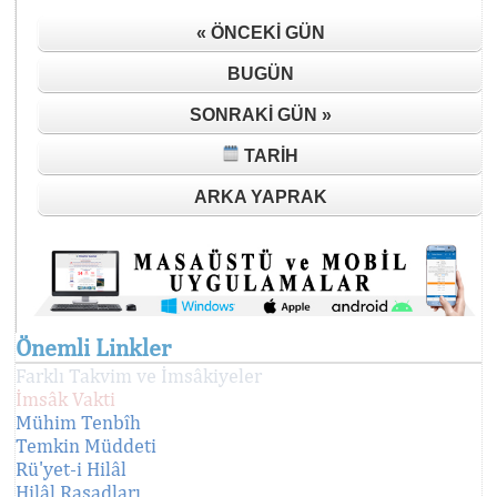
« ÖNCEKI GÜN
BUGÜN
SONRAKI GÜN »
TARIH
ARKA YAPRAK
Önemli Linkler
Farklı Takvim ve İmsâkiyeler
İmsâk Vakti
Mühim Tenbîh
Temkin Müddeti
Rü'yet-i Hilâl
Hilâl Rasadları