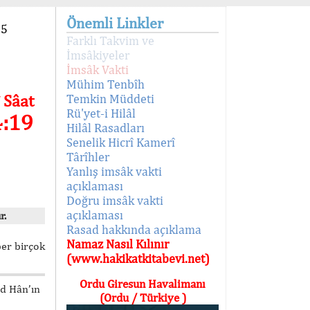
Önemli Linkler
95
Farklı Takvim ve
İmsâkiyeler
İmsâk Vakti
Mühim Tenbîh
 Sâat
Temkin Müddeti
Rü'yet-i Hilâl
4:19
Hilâl Rasadları
Senelik Hicrî Kamerî
Târîhler
Yanlış imsâk vakti
açıklaması
Doğru imsâk vakti
açıklaması
r.
Rasad hakkında açıklama
Namaz Nasıl Kılınır
ber birçok
(www.hakikatkitabevi.net)
Ordu Giresun Havalimanı
ed Hân’ın
(Ordu / Türkiye )