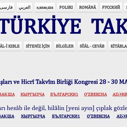
فارسی
العربي
қазақша
POLSKI
ROMÂNĂ
РУССКИЙ
ÜRKİYE TAK
ÂL-İ KIBLE
SİTENİZ İÇİN
BİLGİLER
SÜÂL - CEVÂB
KİTÂBLA
15 Lisânda Namaz Vakitleri
İmsâk Vakti Hakkında Mühim Açıklama !..
Vakitlerimiz Son Teknoloji Hesâbıdır
ları ve Hicrî Takvîm Birliği Kongresi 28 - 30
ЗАҚША
КЫPГЫЗЧA
БЪЛГАРСКИ1
O’ZBEKCHA
AZӘRB
ı hesâb ile değil, hilâlin [yeni ayın] çıplak gözle
ЗАҚША
КЫPГЫЗЧA
БЪЛГАРСКИ1
O’ZBEKCHA
AZӘ