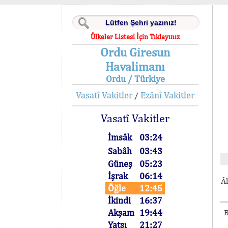
Ülkeler Listesi İçin Tıklayınız
Ordu Giresun
Havalimanı
Ordu / Türkiye
Vasatî Vakitler
Ezânî Vakitler
/
Vasatî Vakitler
İmsâk
03:24
Sabâh
03:43
Güneş
05:23
İşrak
06:14
Âl
Öğle
12:45
İkindi
16:37
Akşam
19:44
B
Yatsı
21:27