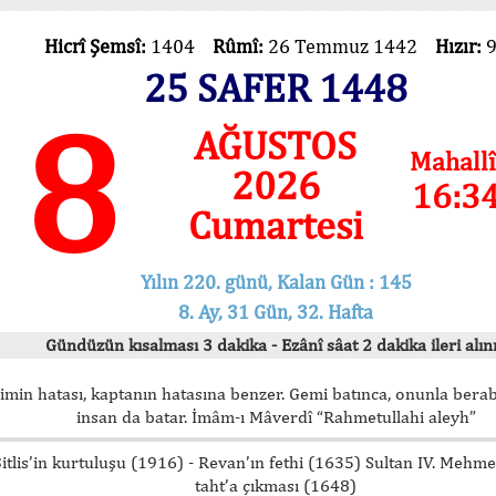
Hicrî Şemsî:
1404
Rûmî:
26 Temmuz 1442
Hızır:
25 SAFER 1448
8
AĞUSTOS
Mahallî
2026
16:3
Cumartesi
Yılın 220. günü, Kalan Gün : 145
8. Ay, 31 Gün, 32. Hafta
Gündüzün kısalması 3 dakika - Ezânî sâat 2 dakika ileri alını
imin hatası, kaptanın hatasına benzer. Gemi batınca, onunla bera
insan da batar. İmâm-ı Mâverdî “Rahmetullahi aleyh”
itlis’in kurtuluşu (1916) - Revan’ın fethi (1635) Sultan IV. Mehm
taht’a çıkması (1648)