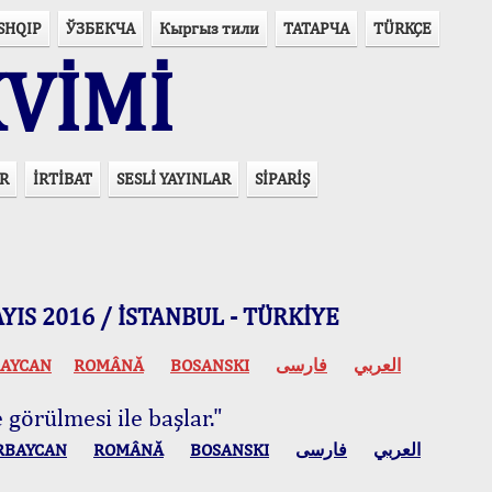
SHQIP
ЎЗБЕКЧА
Кыргыз тили
ТАТАРЧА
TÜRKÇE
VİMİ
R
İRTİBAT
SESLİ YAYINLAR
SİPARİŞ
 MAYIS 2016 / İSTANBUL - TÜRKİYE
AYCAN
ROMÂNĂ
BOSANSKI
فارسی
العربي
 görülmesi ile başlar."
RBAYCAN
ROMÂNĂ
BOSANSKI
فارسی
العربي