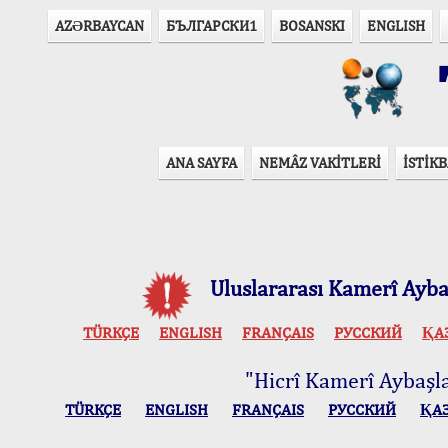
AZӘRBAYCAN
БЪЛГАРСКИ1
BOSANSKI
ENGLISH
T
ANA SAYFA
NEMÂZ VAKİTLERİ
İSTİKB
Uluslararası Kamerî Aybaş
TÜRKÇE
ENGLISH
FRANÇAIS
РУССКИЙ
ҚА
"Hicrî Kamerî Aybaşlar
TÜRKÇE
ENGLISH
FRANÇAIS
РУССКИЙ
ҚА