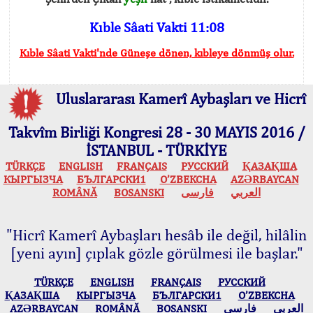
Kıble Sâati Vakti 11:08
Kıble Sâati Vakti'nde Güneşe dönen, kıbleye dönmüş olur.
Uluslararası Kamerî Aybaşları ve Hicrî
Takvîm Birliği Kongresi 28 - 30 MAYIS 2016 /
İSTANBUL - TÜRKİYE
TÜRKÇE
ENGLISH
FRANÇAIS
РУССКИЙ
ҚАЗАҚША
КЫPГЫЗЧA
БЪЛГАРСКИ1
O’ZBEKCHA
AZӘRBAYCAN
ROMÂNĂ
BOSANSKI
فارسی
العربي
"Hicrî Kamerî Aybaşları hesâb ile değil, hilâlin
[yeni ayın] çıplak gözle görülmesi ile başlar."
TÜRKÇE
ENGLISH
FRANÇAIS
РУССКИЙ
ҚАЗАҚША
КЫPГЫЗЧA
БЪЛГАРСКИ1
O’ZBEKCHA
AZӘRBAYCAN
ROMÂNĂ
BOSANSKI
فارسی
العربي