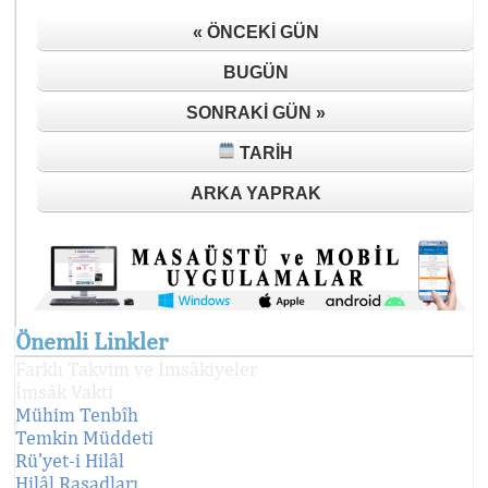
« ÖNCEKI GÜN
BUGÜN
SONRAKI GÜN »
TARIH
ARKA YAPRAK
Önemli Linkler
Farklı Takvim ve İmsâkiyeler
İmsâk Vakti
Mühim Tenbîh
Temkin Müddeti
Rü'yet-i Hilâl
Hilâl Rasadları