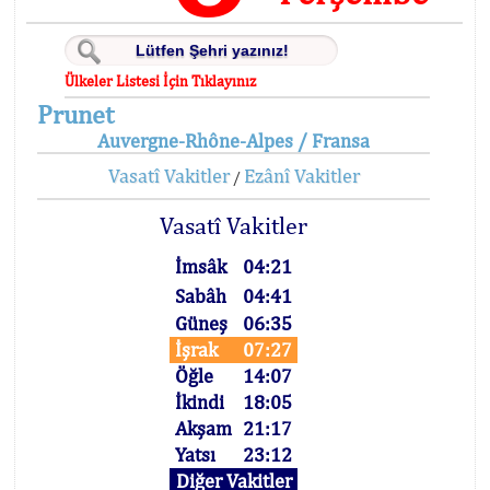
Ülkeler Listesi İçin Tıklayınız
Prunet
Auvergne-Rhône-Alpes / Fransa
Vasatî Vakitler
Ezânî Vakitler
/
Vasatî Vakitler
İmsâk
04:21
Sabâh
04:41
Güneş
06:35
İşrak
07:27
Öğle
14:07
İkindi
18:05
Akşam
21:17
Yatsı
23:12
Diğer Vakitler