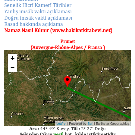
Senelik Hicrî Kamerî Târîhler
Yanlış imsâk vakti açıklaması
Doğru imsâk vakti açıklaması
Rasad hakkında açıklama
Namaz Nasıl Kılınır (www.hakikatkitabevi.net)
Prunet
(Auvergne-Rhône-Alpes / Fransa )
+
−
Leaflet
| Powered by
Esri
|
Earthstar Geographics
Arz :
44° 49' Kuzey,
Tûl :
2° 27' Doğu
Şehirden Çıkan
yeşil
hat , kıble istikâmetidir.