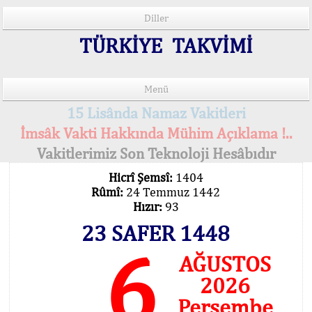
Diller
TÜRKİYE TAKVİMİ
Menü
15 Lisânda Namaz Vakitleri
İmsâk Vakti Hakkında Mühim Açıklama !..
Vakitlerimiz Son Teknoloji Hesâbıdır
Hicrî Şemsî:
1404
Rûmî:
24 Temmuz 1442
Hızır:
93
23 SAFER 1448
6
AĞUSTOS
2026
Perşembe