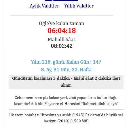
Aylık Vakitler
Yıllık Vakitler
Öğle'ye kalan zaman
06:04:17
Mahallî Sâat
08:02:43
Yılın 218. günü, Kalan Gün : 147
8. Ay, 31 Gün, 32. Hafta
Gündüzün kısalması 3 dakika - Ezânî sâat 2 dakika ileri
alınır.
Cehennemin en pis kokan yeri, zinâ yapanların bulun-duğu
kısımdır! Atâ bin Meysere el-Horasânî “Rahmetullahi aleyh”
İlk atom bombası Hiroşima’ya atıldı (1945) Pakistan’da büyük sel
baskını (2010) [1500 ölü]