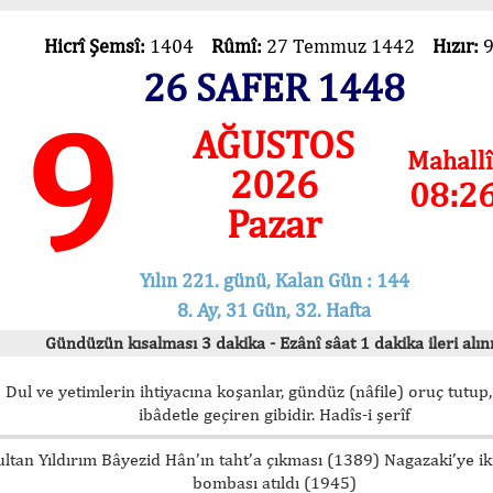
Hicrî Şemsî:
1404
Rûmî:
27 Temmuz 1442
Hızır:
26 SAFER 1448
9
AĞUSTOS
Mahallî
2026
08:2
Pazar
Yılın 221. günü, Kalan Gün : 144
8. Ay, 31 Gün, 32. Hafta
Gündüzün kısalması 3 dakika - Ezânî sâat 1 dakika ileri alını
Dul ve yetimlerin ihtiyacına koşanlar, gündüz (nâfile) oruç tutup,
ibâdetle geçiren gibidir. Hadîs-i şerîf
ultan Yıldırım Bâyezid Hân’ın taht’a çıkması (1389) Nagazaki’ye i
bombası atıldı (1945)