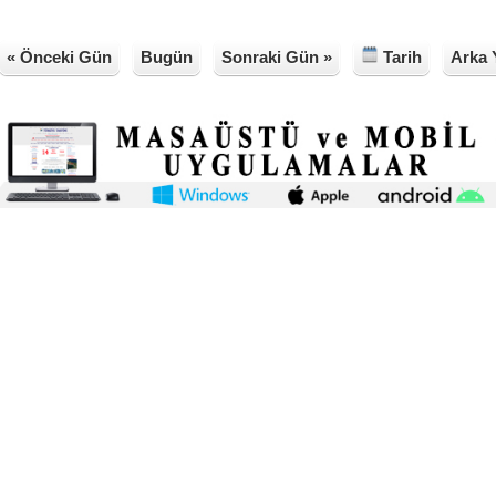
« Önceki Gün
Bugün
Sonraki Gün »
Tarih
Arka 