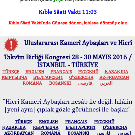
Kıble Sâati Vakti 11:03
Kıble Sâati Vakti'nde Güneşe dönen, kıbleye dönmüş olur.
Uluslararası Kamerî Aybaşları ve Hicrî
Takvîm Birliği Kongresi 28 - 30 MAYIS 2016 /
İSTANBUL - TÜRKİYE
TÜRKÇE
ENGLISH
FRANÇAIS
РУССКИЙ
ҚАЗАҚША
КЫPГЫЗЧA
БЪЛГАРСКИ1
O’ZBEKCHA
AZӘRBAYCAN
ROMÂNĂ
BOSANSKI
فارسی
العربي
"Hicrî Kamerî Aybaşları hesâb ile değil, hilâlin
[yeni ayın] çıplak gözle görülmesi ile başlar."
TÜRKÇE
ENGLISH
FRANÇAIS
РУССКИЙ
ҚАЗАҚША
КЫPГЫЗЧA
БЪЛГАРСКИ1
O’ZBEKCHA
AZӘRBAYCAN
ROMÂNĂ
BOSANSKI
فارسی
العربي