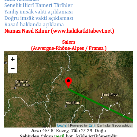
Senelik Hicrî Kamerî Târîhler
Yanlış imsâk vakti açıklaması
Doğru imsâk vakti açıklaması
Rasad hakkında açıklama
Namaz Nasıl Kılınır (www.hakikatkitabevi.net)
Salers
(Auvergne-Rhône-Alpes / Fransa )
+
−
Leaflet
| Powered by
Esri
|
Earthstar Geographics
Arz :
45° 8' Kuzey,
Tûl :
2° 29' Doğu
Şehirden Çıkan
yeşil
hat , kıble istikâmetidir.