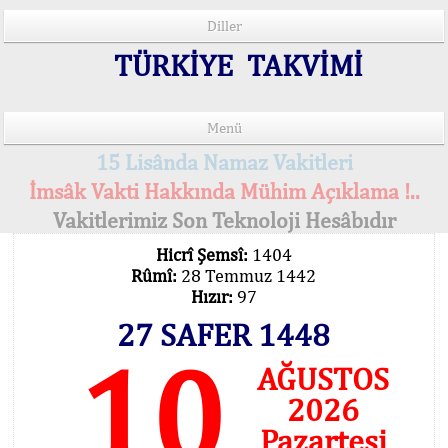
Diller
TÜRKİYE TAKVİMİ
Menü
15 Lisânda Namaz Vakitleri
İmsâk Vakti Hakkında Mühim Açıklama !..
Vakitlerimiz Son Teknoloji Hesâbıdır
Hicrî Şemsî:
1404
Rûmî:
28 Temmuz 1442
Hızır:
97
27 SAFER 1448
10
AĞUSTOS
2026
Pazartesi