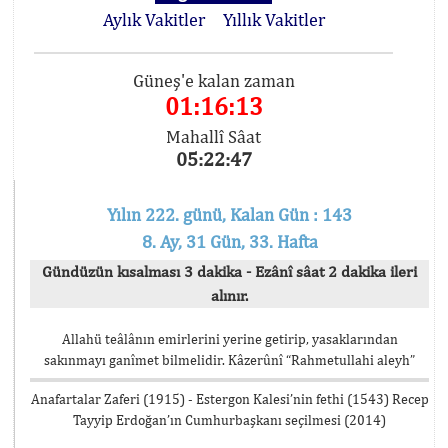
Aylık Vakitler
Yıllık Vakitler
Güneş'e kalan zaman
01:16:12
Mahallî Sâat
05:22:48
Yılın 222. günü, Kalan Gün : 143
8. Ay, 31 Gün, 33. Hafta
Gündüzün kısalması 3 dakika - Ezânî sâat 2 dakika ileri
alınır.
Allahü teâlânın emirlerini yerine getirip, yasaklarından
sakınmayı ganîmet bilmelidir. Kâzerûnî “Rahmetullahi aleyh”
Anafartalar Zaferi (1915) - Estergon Kalesi’nin fethi (1543) Recep
Tayyip Erdoğan’ın Cumhurbaşkanı seçilmesi (2014)