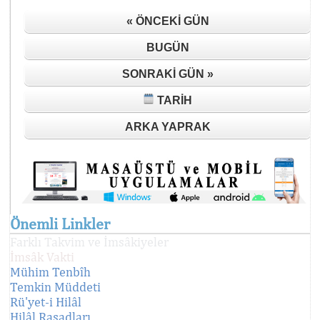
« ÖNCEKI GÜN
BUGÜN
SONRAKI GÜN »
TARIH
ARKA YAPRAK
Önemli Linkler
Farklı Takvim ve İmsâkiyeler
İmsâk Vakti
Mühim Tenbîh
Temkin Müddeti
Rü'yet-i Hilâl
Hilâl Rasadları