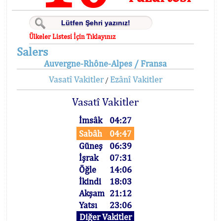
Ülkeler Listesi İçin Tıklayınız
Salers
Auvergne-Rhône-Alpes / Fransa
Vasatî Vakitler
Ezânî Vakitler
/
Vasatî Vakitler
İmsâk
04:27
Sabâh
04:47
Güneş
06:39
İşrak
07:31
Öğle
14:06
İkindi
18:03
Akşam
21:12
Yatsı
23:06
Diğer Vakitler