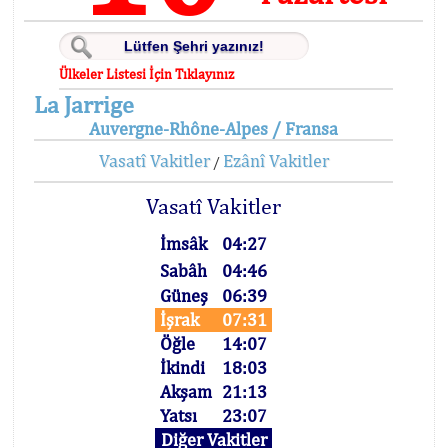
Ülkeler Listesi İçin Tıklayınız
La Jarrige
Auvergne-Rhône-Alpes / Fransa
Vasatî Vakitler
Ezânî Vakitler
/
Vasatî Vakitler
İmsâk
04:27
Sabâh
04:46
Güneş
06:39
İşrak
07:31
Öğle
14:07
İkindi
18:03
Akşam
21:13
Yatsı
23:07
Diğer Vakitler