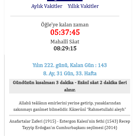
Aylık Vakitler
Yıllık Vakitler
Öğle'ye kalan zaman
05:37:44
Mahallî Sâat
08:29:16
Yılın 222. günü, Kalan Gün : 143
8. Ay, 31 Gün, 33. Hafta
Gündüzün kısalması 3 dakika - Ezânî sâat 2 dakika ileri
alınır.
Allahü teâlânın emirlerini yerine getirip, yasaklarından
sakınmayı ganîmet bilmelidir. Kâzerûnî “Rahmetullahi aleyh”
Anafartalar Zaferi (1915) - Estergon Kalesi’nin fethi (1543) Recep
Tayyip Erdoğan’ın Cumhurbaşkanı seçilmesi (2014)