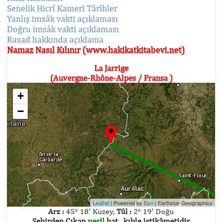
Senelik Hicrî Kamerî Târîhler
Yanlış imsâk vakti açıklaması
Doğru imsâk vakti açıklaması
Rasad hakkında açıklama
Namaz Nasıl Kılınır (www.hakikatkitabevi.net)
La Jarrige
(Auvergne-Rhône-Alpes / Fransa )
+
−
Leaflet
| Powered by
Esri
|
Earthstar Geographics
Arz :
45° 18' Kuzey,
Tûl :
2° 19' Doğu
Şehirden Çıkan
yeşil
hat , kıble istikâmetidir.