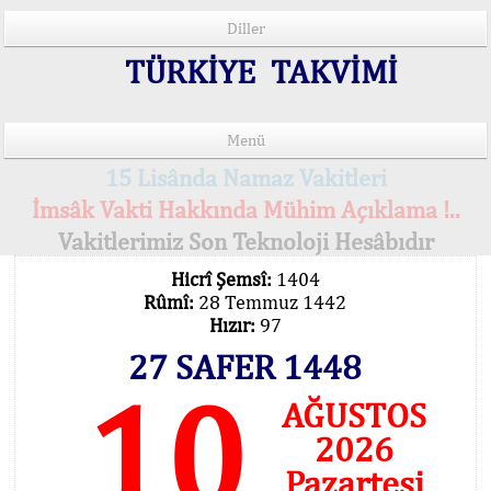
Diller
TÜRKİYE TAKVİMİ
Menü
15 Lisânda Namaz Vakitleri
İmsâk Vakti Hakkında Mühim Açıklama !..
Vakitlerimiz Son Teknoloji Hesâbıdır
Hicrî Şemsî:
1404
Rûmî:
28 Temmuz 1442
Hızır:
97
27 SAFER 1448
10
AĞUSTOS
2026
Pazartesi