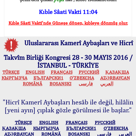
Kıble Sâati Vakti 11:04
Kıble Sâati Vakti'nde Güneşe dönen, kıbleye dönmüş olur.
Uluslararası Kamerî Aybaşları ve Hicrî
Takvîm Birliği Kongresi 28 - 30 MAYIS 2016 /
İSTANBUL - TÜRKİYE
TÜRKÇE
ENGLISH
FRANÇAIS
РУССКИЙ
ҚАЗАҚША
КЫPГЫЗЧA
БЪЛГАРСКИ1
O’ZBEKCHA
AZӘRBAYCAN
ROMÂNĂ
BOSANSKI
فارسی
العربي
"Hicrî Kamerî Aybaşları hesâb ile değil, hilâlin
[yeni ayın] çıplak gözle görülmesi ile başlar."
TÜRKÇE
ENGLISH
FRANÇAIS
РУССКИЙ
ҚАЗАҚША
КЫPГЫЗЧA
БЪЛГАРСКИ1
O’ZBEKCHA
AZӘRBAYCAN
ROMÂNĂ
BOSANSKI
فارسی
العربي