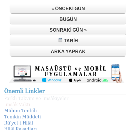
« ÖNCEKI GÜN
BUGÜN
SONRAKI GÜN »
TARIH
ARKA YAPRAK
Önemli Linkler
Farklı Takvim ve İmsâkiyeler
İmsâk Vakti
Mühim Tenbîh
Temkin Müddeti
Rü'yet-i Hilâl
Hilâl Rasadları