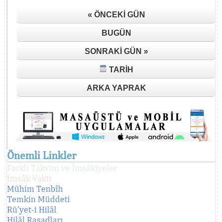
« ÖNCEKI GÜN
BUGÜN
SONRAKI GÜN »
TARIH
ARKA YAPRAK
Önemli Linkler
Farklı Takvim ve İmsâkiyeler
İmsâk Vakti
Mühim Tenbîh
Temkin Müddeti
Rü'yet-i Hilâl
Hilâl Rasadları