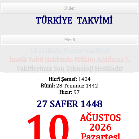
Diller
TÜRKİYE TAKVİMİ
Menü
15 Lisânda Namaz Vakitleri
İmsâk Vakti Hakkında Mühim Açıklama !..
Vakitlerimiz Son Teknoloji Hesâbıdır
Hicrî Şemsî:
1404
Rûmî:
28 Temmuz 1442
Hızır:
97
27 SAFER 1448
10
AĞUSTOS
2026
Pazartesi