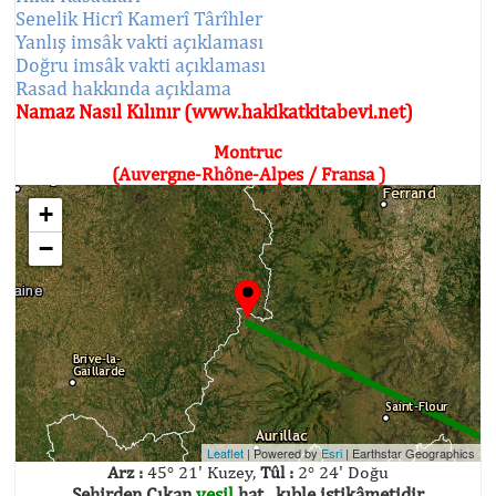
Senelik Hicrî Kamerî Târîhler
Yanlış imsâk vakti açıklaması
Doğru imsâk vakti açıklaması
Rasad hakkında açıklama
Namaz Nasıl Kılınır (www.hakikatkitabevi.net)
Montruc
(Auvergne-Rhône-Alpes / Fransa )
+
−
Leaflet
| Powered by
Esri
|
Earthstar Geographics
Arz :
45° 21' Kuzey,
Tûl :
2° 24' Doğu
Şehirden Çıkan
yeşil
hat , kıble istikâmetidir.