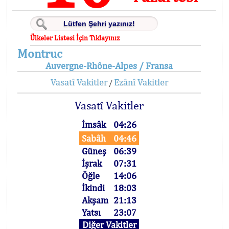
Ülkeler Listesi İçin Tıklayınız
Montruc
Auvergne-Rhône-Alpes / Fransa
Vasatî Vakitler
Ezânî Vakitler
/
Vasatî Vakitler
İmsâk
04:26
Sabâh
04:46
Güneş
06:39
İşrak
07:31
Öğle
14:06
İkindi
18:03
Akşam
21:13
Yatsı
23:07
Diğer Vakitler