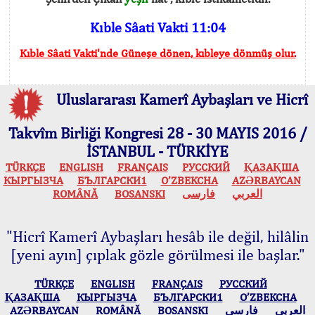
Kıble Sâati Vakti 11:04
Kıble Sâati Vakti'nde Güneşe dönen, kıbleye dönmüş olur.
Uluslararası Kamerî Aybaşları ve Hicrî
Takvîm Birliği Kongresi 28 - 30 MAYIS 2016 /
İSTANBUL - TÜRKİYE
TÜRKÇE
ENGLISH
FRANÇAIS
РУССКИЙ
ҚАЗАҚША
КЫPГЫЗЧA
БЪЛГАРСКИ1
O’ZBEKCHA
AZӘRBAYCAN
ROMÂNĂ
BOSANSKI
فارسی
العربي
"Hicrî Kamerî Aybaşları hesâb ile değil, hilâlin
[yeni ayın] çıplak gözle görülmesi ile başlar."
TÜRKÇE
ENGLISH
FRANÇAIS
РУССКИЙ
ҚАЗАҚША
КЫPГЫЗЧA
БЪЛГАРСКИ1
O’ZBEKCHA
AZӘRBAYCAN
ROMÂNĂ
BOSANSKI
فارسی
العربي