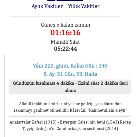
Aylık Vakitler
Yıllık Vakitler
Güneş'e kalan zaman
01:16:16
Mahallî Sâat
05:22:44
Yılın 222. günü, Kalan Gün : 143
8. Ay, 31 Gün, 33. Hafta
Gündüzün kısalması 4 dakika - Ezânî sâat 2 dakika ileri
alınır.
Allahü teâlânın emirlerini yerine getirip, yasaklarından
sakınmayı ganîmet bilmelidir. Kâzerûnî “Rahmetullahi aleyh”
Anafartalar Zaferi (1915) - Estergon Kalesi’nin fethi (1543) Recep
Tayyip Erdoğan’ın Cumhurbaşkanı seçilmesi (2014)