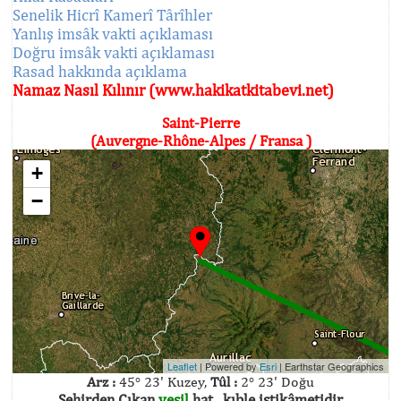
Senelik Hicrî Kamerî Târîhler
Yanlış imsâk vakti açıklaması
Doğru imsâk vakti açıklaması
Rasad hakkında açıklama
Namaz Nasıl Kılınır (www.hakikatkitabevi.net)
Saint-Pierre
(Auvergne-Rhône-Alpes / Fransa )
+
−
Leaflet
| Powered by
Esri
|
Earthstar Geographics
Arz :
45° 23' Kuzey,
Tûl :
2° 23' Doğu
Şehirden Çıkan
yeşil
hat , kıble istikâmetidir.