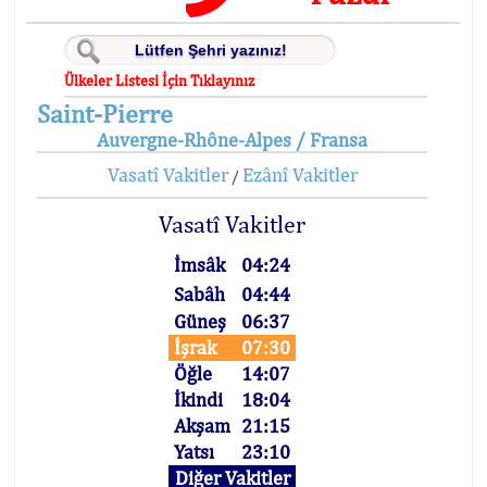
Ülkeler Listesi İçin Tıklayınız
Saint-Pierre
Auvergne-Rhône-Alpes / Fransa
Vasatî Vakitler
Ezânî Vakitler
/
Vasatî Vakitler
İmsâk
04:24
Sabâh
04:44
Güneş
06:37
İşrak
07:30
Öğle
14:07
İkindi
18:04
Akşam
21:15
Yatsı
23:10
Diğer Vakitler