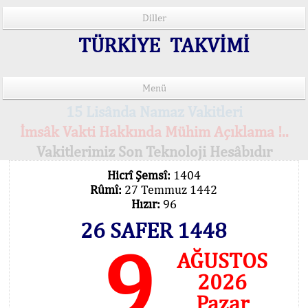
Diller
TÜRKİYE TAKVİMİ
Menü
15 Lisânda Namaz Vakitleri
İmsâk Vakti Hakkında Mühim Açıklama !..
Vakitlerimiz Son Teknoloji Hesâbıdır
Hicrî Şemsî:
1404
Rûmî:
27 Temmuz 1442
Hızır:
96
26 SAFER 1448
9
AĞUSTOS
2026
Pazar