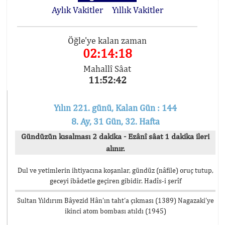
Aylık Vakitler
Yıllık Vakitler
Öğle'ye kalan zaman
02:14:18
Mahallî Sâat
11:52:42
Yılın 221. günü, Kalan Gün : 144
8. Ay, 31 Gün, 32. Hafta
Gündüzün kısalması 2 dakika - Ezânî sâat 1 dakika ileri
alınır.
Dul ve yetimlerin ihtiyacına koşanlar, gündüz (nâfile) oruç tutup,
geceyi ibâdetle geçiren gibidir. Hadîs-i şerîf
Sultan Yıldırım Bâyezid Hân’ın taht’a çıkması (1389) Nagazaki’ye
ikinci atom bombası atıldı (1945)