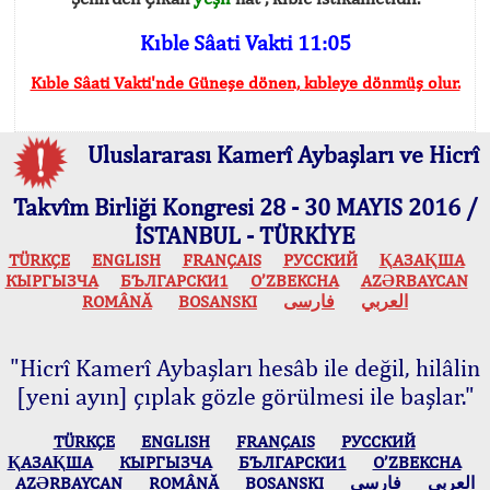
Kıble Sâati Vakti 11:05
Kıble Sâati Vakti'nde Güneşe dönen, kıbleye dönmüş olur.
Uluslararası Kamerî Aybaşları ve Hicrî
Takvîm Birliği Kongresi 28 - 30 MAYIS 2016 /
İSTANBUL - TÜRKİYE
TÜRKÇE
ENGLISH
FRANÇAIS
РУССКИЙ
ҚАЗАҚША
КЫPГЫЗЧA
БЪЛГАРСКИ1
O’ZBEKCHA
AZӘRBAYCAN
ROMÂNĂ
BOSANSKI
فارسی
العربي
"Hicrî Kamerî Aybaşları hesâb ile değil, hilâlin
[yeni ayın] çıplak gözle görülmesi ile başlar."
TÜRKÇE
ENGLISH
FRANÇAIS
РУССКИЙ
ҚАЗАҚША
КЫPГЫЗЧA
БЪЛГАРСКИ1
O’ZBEKCHA
AZӘRBAYCAN
ROMÂNĂ
BOSANSKI
فارسی
العربي