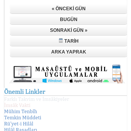
« ÖNCEKI GÜN
BUGÜN
SONRAKI GÜN »
TARIH
ARKA YAPRAK
Önemli Linkler
Farklı Takvim ve İmsâkiyeler
İmsâk Vakti
Mühim Tenbîh
Temkin Müddeti
Rü'yet-i Hilâl
Hilâl Rasadları