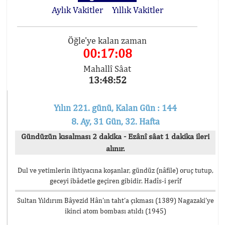
Aylık Vakitler
Yıllık Vakitler
Öğle'ye kalan zaman
00:17:08
Mahallî Sâat
13:48:52
Yılın 221. günü, Kalan Gün : 144
8. Ay, 31 Gün, 32. Hafta
Gündüzün kısalması 2 dakika - Ezânî sâat 1 dakika ileri
alınır.
Dul ve yetimlerin ihtiyacına koşanlar, gündüz (nâfile) oruç tutup,
geceyi ibâdetle geçiren gibidir. Hadîs-i şerîf
Sultan Yıldırım Bâyezid Hân’ın taht’a çıkması (1389) Nagazaki’ye
ikinci atom bombası atıldı (1945)