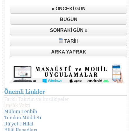
« ÖNCEKI GÜN
BUGÜN
SONRAKI GÜN »
TARIH
ARKA YAPRAK
Önemli Linkler
Farklı Takvim ve İmsâkiyeler
İmsâk Vakti
Mühim Tenbîh
Temkin Müddeti
Rü'yet-i Hilâl
Hilâl Rasadları