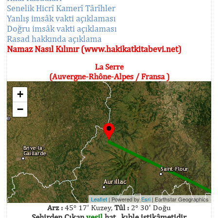
Senelik Hicrî Kamerî Târîhler
Yanlış imsâk vakti açıklaması
Doğru imsâk vakti açıklaması
Rasad hakkında açıklama
Namaz Nasıl Kılınır (www.hakikatkitabevi.net)
La Serre
(Auvergne-Rhône-Alpes / Fransa )
+
−
Leaflet
| Powered by
Esri
|
Earthstar Geographics
Arz :
45° 17' Kuzey,
Tûl :
2° 30' Doğu
Şehirden Çıkan
yeşil
hat , kıble istikâmetidir.