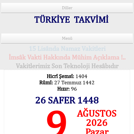
Diller
TÜRKİYE TAKVİMİ
Menü
15 Lisânda Namaz Vakitleri
İmsâk Vakti Hakkında Mühim Açıklama !..
Vakitlerimiz Son Teknoloji Hesâbıdır
Hicrî Şemsî:
1404
Rûmî:
27 Temmuz 1442
Hızır:
96
26 SAFER 1448
9
AĞUSTOS
2026
Pazar