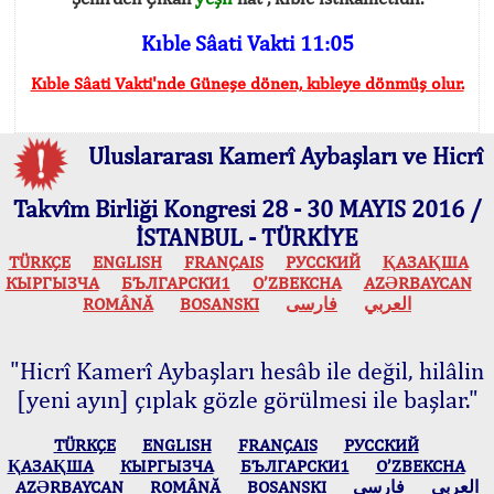
Kıble Sâati Vakti 11:05
Kıble Sâati Vakti'nde Güneşe dönen, kıbleye dönmüş olur.
Uluslararası Kamerî Aybaşları ve Hicrî
Takvîm Birliği Kongresi 28 - 30 MAYIS 2016 /
İSTANBUL - TÜRKİYE
TÜRKÇE
ENGLISH
FRANÇAIS
РУССКИЙ
ҚАЗАҚША
КЫPГЫЗЧA
БЪЛГАРСКИ1
O’ZBEKCHA
AZӘRBAYCAN
ROMÂNĂ
BOSANSKI
فارسی
العربي
"Hicrî Kamerî Aybaşları hesâb ile değil, hilâlin
[yeni ayın] çıplak gözle görülmesi ile başlar."
TÜRKÇE
ENGLISH
FRANÇAIS
РУССКИЙ
ҚАЗАҚША
КЫPГЫЗЧA
БЪЛГАРСКИ1
O’ZBEKCHA
AZӘRBAYCAN
ROMÂNĂ
BOSANSKI
فارسی
العربي