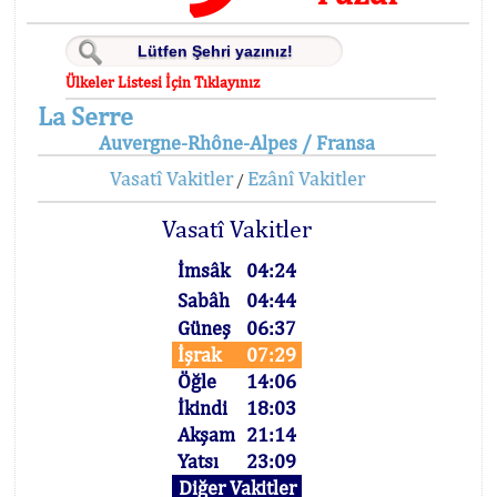
Ülkeler Listesi İçin Tıklayınız
La Serre
Auvergne-Rhône-Alpes / Fransa
Vasatî Vakitler
Ezânî Vakitler
/
Vasatî Vakitler
İmsâk
04:24
Sabâh
04:44
Güneş
06:37
İşrak
07:29
Öğle
14:06
İkindi
18:03
Akşam
21:14
Yatsı
23:09
Diğer Vakitler