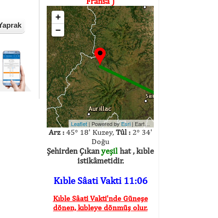
Fransa )
+
Yaprak
−
Leaflet
| Powered by
Esri
|
Earthstar Geographics
Arz :
45° 18' Kuzey,
Tûl :
2° 34'
Doğu
Şehirden Çıkan
yeşil
hat , kıble
istikâmetidir.
Kıble Sâati Vakti 11:06
Kıble Sâati Vakti'nde Güneşe
dönen, kıbleye dönmüş olur.