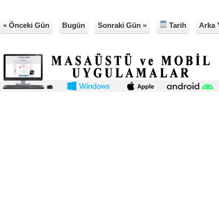
« Önceki Gün
Bugün
Sonraki Gün »
Tarih
Arka 