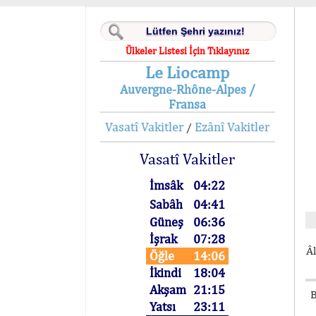
Ülkeler Listesi İçin Tıklayınız
Le Liocamp
Auvergne-Rhône-Alpes /
Fransa
Vasatî Vakitler
Ezânî Vakitler
/
Vasatî Vakitler
İmsâk
04:22
Sabâh
04:41
Güneş
06:36
İşrak
07:28
Âl
Öğle
14:06
İkindi
18:04
Akşam
21:15
B
Yatsı
23:11