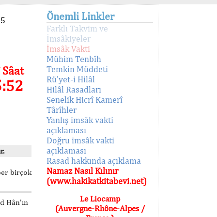
Önemli Linkler
95
Farklı Takvim ve
İmsâkiyeler
İmsâk Vakti
Mühim Tenbîh
 Sâat
Temkin Müddeti
Rü'yet-i Hilâl
5:52
Hilâl Rasadları
Senelik Hicrî Kamerî
Târîhler
Yanlış imsâk vakti
açıklaması
Doğru imsâk vakti
açıklaması
r.
Rasad hakkında açıklama
Namaz Nasıl Kılınır
ber birçok
(www.hakikatkitabevi.net)
Le Liocamp
ed Hân’ın
(Auvergne-Rhône-Alpes /