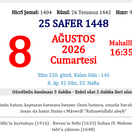
Hicrî Şemsî:
1404
Rûmî:
26 Temmuz 1442
Hızır:
25 SAFER 1448
8
AĞUSTOS
Mahallî
2026
16:3
Cumartesi
Yılın 220. günü, Kalan Gün : 145
8. Ay, 31 Gün, 32. Hafta
Gündüzün kısalması 3 dakika - Ezânî sâat 2 dakika ileri alını
imin hatası, kaptanın hatasına benzer. Gemi batınca, onunla bera
insan da batar. İmâm-ı Mâverdî “Rahmetullahi aleyh”
itlis’in kurtuluşu (1916) - Revan’ın fethi (1635) Sultan IV. Mehm
taht’a çıkması (1648)