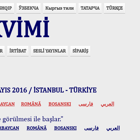
SHQIP
ЎЗБЕКЧА
Кыргыз тили
ТАТАРЧА
TÜRKÇE
VİMİ
R
İRTİBAT
SESLİ YAYINLAR
SİPARİŞ
 MAYIS 2016 / İSTANBUL - TÜRKİYE
AYCAN
ROMÂNĂ
BOSANSKI
فارسی
العربي
 görülmesi ile başlar."
RBAYCAN
ROMÂNĂ
BOSANSKI
فارسی
العربي