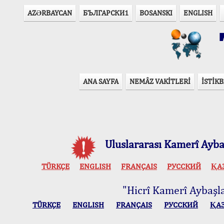
AZӘRBAYCAN
БЪЛГАРСКИ1
BOSANSKI
ENGLISH
T
ANA SAYFA
NEMÂZ VAKİTLERİ
İSTİKB
Uluslararası Kamerî Aybaş
TÜRKÇE
ENGLISH
FRANÇAIS
РУССКИЙ
ҚА
"Hicrî Kamerî Aybaşlar
TÜRKÇE
ENGLISH
FRANÇAIS
РУССКИЙ
ҚА