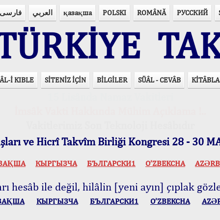
فارسی
العربي
қазақша
POLSKI
ROMÂNĂ
РУССКИЙ
ÜRKİYE TAK
ÂL-İ KIBLE
SİTENİZ İÇİN
BİLGİLER
SÜÂL - CEVÂB
KİTÂBLA
15 Lisânda Namaz Vakitleri
İmsâk Vakti Hakkında Mühim Açıklama !..
Vakitlerimiz Son Teknoloji Hesâbıdır
ları ve Hicrî Takvîm Birliği Kongresi 28 - 30
ЗАҚША
КЫPГЫЗЧA
БЪЛГАРСКИ1
O’ZBEKCHA
AZӘRB
ı hesâb ile değil, hilâlin [yeni ayın] çıplak gözle
ЗАҚША
КЫPГЫЗЧA
БЪЛГАРСКИ1
O’ZBEKCHA
AZӘ