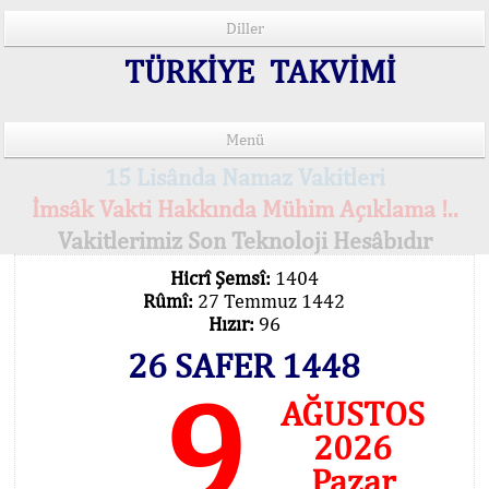
Diller
TÜRKİYE TAKVİMİ
Menü
15 Lisânda Namaz Vakitleri
İmsâk Vakti Hakkında Mühim Açıklama !..
Vakitlerimiz Son Teknoloji Hesâbıdır
Hicrî Şemsî:
1404
Rûmî:
27 Temmuz 1442
Hızır:
96
26 SAFER 1448
9
AĞUSTOS
2026
Pazar