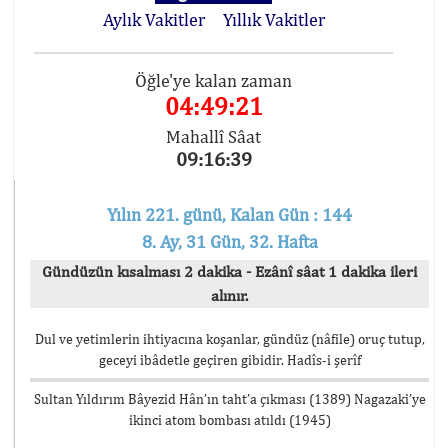
Aylık Vakitler
Yıllık Vakitler
Öğle'ye kalan zaman
04:49:21
Mahallî Sâat
09:16:39
Yılın 221. günü, Kalan Gün : 144
8. Ay, 31 Gün, 32. Hafta
Gündüzün kısalması 2 dakika - Ezânî sâat 1 dakika ileri
alınır.
Dul ve yetimlerin ihtiyacına koşanlar, gündüz (nâfile) oruç tutup,
geceyi ibâdetle geçiren gibidir. Hadîs-i şerîf
Sultan Yıldırım Bâyezid Hân’ın taht’a çıkması (1389) Nagazaki’ye
ikinci atom bombası atıldı (1945)