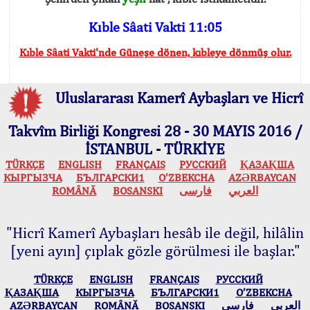
Kıble Sâati Vakti 11:05
Kıble Sâati Vakti'nde Güneşe dönen, kıbleye dönmüş olur.
Uluslararası Kamerî Aybaşları ve Hicrî
Takvîm Birliği Kongresi 28 - 30 MAYIS 2016 /
İSTANBUL - TÜRKİYE
TÜRKÇE
ENGLISH
FRANÇAIS
РУССКИЙ
ҚАЗАҚША
КЫPГЫЗЧA
БЪЛГАРСКИ1
O’ZBEKCHA
AZӘRBAYCAN
ROMÂNĂ
BOSANSKI
فارسی
العربي
"Hicrî Kamerî Aybaşları hesâb ile değil, hilâlin
[yeni ayın] çıplak gözle görülmesi ile başlar."
TÜRKÇE
ENGLISH
FRANÇAIS
РУССКИЙ
ҚАЗАҚША
КЫPГЫЗЧA
БЪЛГАРСКИ1
O’ZBEKCHA
AZӘRBAYCAN
ROMÂNĂ
BOSANSKI
فارسی
العربي