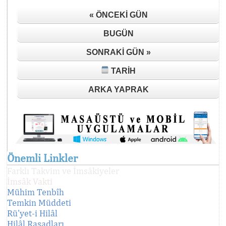
« ÖNCEKI GÜN
BUGÜN
SONRAKI GÜN »
TARIH
ARKA YAPRAK
Önemli Linkler
Farklı Takvim ve İmsâkiyeler
İmsâk Vakti
Mühim Tenbîh
Temkin Müddeti
Rü'yet-i Hilâl
Hilâl Rasadları