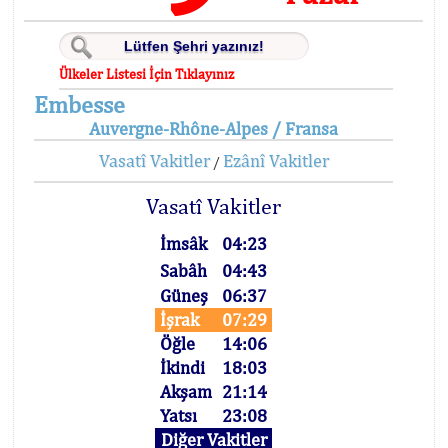
Ülkeler Listesi İçin Tıklayınız
Embesse
Auvergne-Rhône-Alpes / Fransa
Vasatî Vakitler
Ezânî Vakitler
/
Vasatî Vakitler
İmsâk
04:23
Sabâh
04:43
Güneş
06:37
İşrak
07:29
Öğle
14:06
İkindi
18:03
Akşam
21:14
Yatsı
23:08
Diğer Vakitler