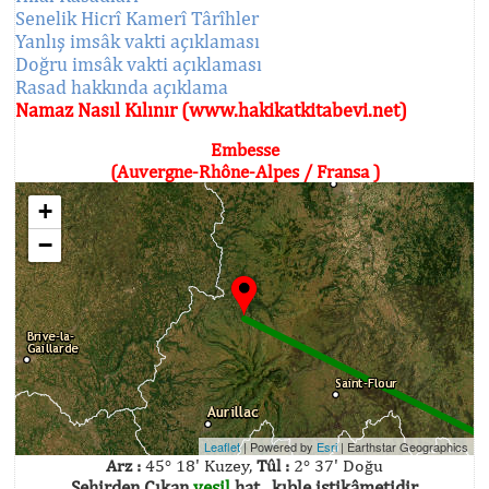
Senelik Hicrî Kamerî Târîhler
Yanlış imsâk vakti açıklaması
Doğru imsâk vakti açıklaması
Rasad hakkında açıklama
Namaz Nasıl Kılınır (www.hakikatkitabevi.net)
Embesse
(Auvergne-Rhône-Alpes / Fransa )
+
−
Leaflet
| Powered by
Esri
|
Earthstar Geographics
Arz :
45° 18' Kuzey,
Tûl :
2° 37' Doğu
Şehirden Çıkan
yeşil
hat , kıble istikâmetidir.