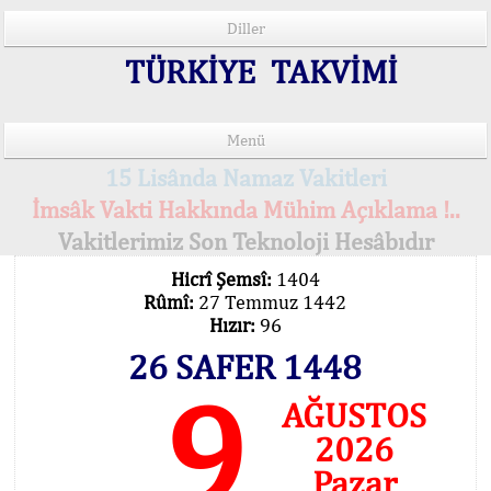
Diller
TÜRKİYE TAKVİMİ
Menü
15 Lisânda Namaz Vakitleri
İmsâk Vakti Hakkında Mühim Açıklama !..
Vakitlerimiz Son Teknoloji Hesâbıdır
Hicrî Şemsî:
1404
Rûmî:
27 Temmuz 1442
Hızır:
96
26 SAFER 1448
9
AĞUSTOS
2026
Pazar