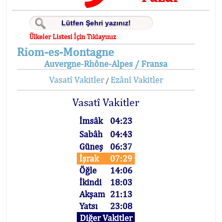
Ülkeler Listesi İçin Tıklayınız
Riom-es-Montagne
Auvergne-Rhône-Alpes / Fransa
Vasatî Vakitler
Ezânî Vakitler
/
Vasatî Vakitler
İmsâk
04:23
Sabâh
04:43
Güneş
06:37
İşrak
07:29
Öğle
14:06
İkindi
18:03
Akşam
21:13
Yatsı
23:08
Diğer Vakitler