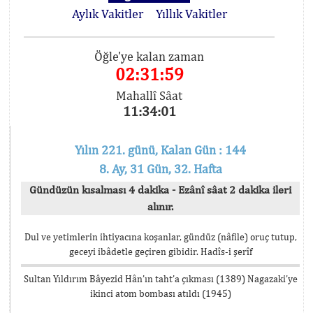
Aylık Vakitler
Yıllık Vakitler
Öğle'ye kalan zaman
02:31:59
Mahallî Sâat
11:34:01
Yılın 221. günü, Kalan Gün : 144
8. Ay, 31 Gün, 32. Hafta
Gündüzün kısalması 4 dakika - Ezânî sâat 2 dakika ileri
alınır.
Dul ve yetimlerin ihtiyacına koşanlar, gündüz (nâfile) oruç tutup,
geceyi ibâdetle geçiren gibidir. Hadîs-i şerîf
Sultan Yıldırım Bâyezid Hân’ın taht’a çıkması (1389) Nagazaki’ye
ikinci atom bombası atıldı (1945)