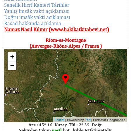
Senelik Hicrî Kamerî Târîhler
Yanlış imsâk vakti açıklaması
Doğru imsâk vakti açıklaması
Rasad hakkında açıklama
Namaz Nasıl Kılınır (www.hakikatkitabevi.net)
Riom-es-Montagne
(Auvergne-Rhône-Alpes / Fransa )
+
−
Leaflet
| Powered by
Esri
|
Earthstar Geographics
Arz :
45° 16' Kuzey,
Tûl :
2° 39' Doğu
Şehirden Çıkan
yeşil
hat , kıble istikâmetidir.