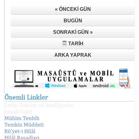
« ÖNCEKI GÜN
BUGÜN
SONRAKI GÜN »
TARIH
ARKA YAPRAK
Önemli Linkler
Farklı Takvim ve İmsâkiyeler
İmsâk Vakti
Mühim Tenbîh
Temkin Müddeti
Rü'yet-i Hilâl
Hilâl Rasadları