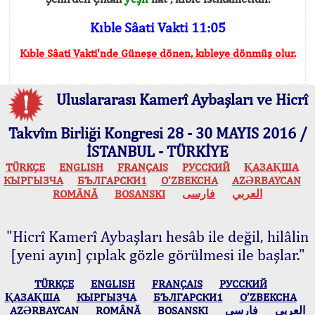
Kıble Sâati Vakti 11:05
Kıble Sâati Vakti'nde Güneşe dönen, kıbleye dönmüş olur.
Uluslararası Kamerî Aybaşları ve Hicrî
Takvîm Birliği Kongresi 28 - 30 MAYIS 2016 /
İSTANBUL - TÜRKİYE
TÜRKÇE
ENGLISH
FRANÇAIS
РУССКИЙ
ҚАЗАҚША
КЫPГЫЗЧA
БЪЛГАРСКИ1
O’ZBEKCHA
AZӘRBAYCAN
ROMÂNĂ
BOSANSKI
فارسی
العربي
"Hicrî Kamerî Aybaşları hesâb ile değil, hilâlin
[yeni ayın] çıplak gözle görülmesi ile başlar."
TÜRKÇE
ENGLISH
FRANÇAIS
РУССКИЙ
ҚАЗАҚША
КЫPГЫЗЧA
БЪЛГАРСКИ1
O’ZBEKCHA
AZӘRBAYCAN
ROMÂNĂ
BOSANSKI
فارسی
العربي