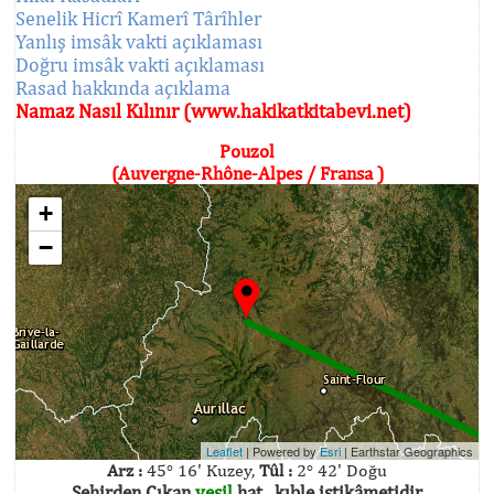
Senelik Hicrî Kamerî Târîhler
Yanlış imsâk vakti açıklaması
Doğru imsâk vakti açıklaması
Rasad hakkında açıklama
Namaz Nasıl Kılınır (www.hakikatkitabevi.net)
Pouzol
(Auvergne-Rhône-Alpes / Fransa )
+
−
Leaflet
| Powered by
Esri
|
Earthstar Geographics
Arz :
45° 16' Kuzey,
Tûl :
2° 42' Doğu
Şehirden Çıkan
yeşil
hat , kıble istikâmetidir.