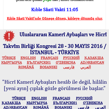
Kıble Sâati Vakti 11:05
Kıble Sâati Vakti'nde Güneşe dönen, kıbleye dönmüş olur.
Uluslararası Kamerî Aybaşları ve Hicrî
Takvîm Birliği Kongresi 28 - 30 MAYIS 2016 /
İSTANBUL - TÜRKİYE
TÜRKÇE
ENGLISH
FRANÇAIS
РУССКИЙ
ҚАЗАҚША
КЫPГЫЗЧA
БЪЛГАРСКИ1
O’ZBEKCHA
AZӘRBAYCAN
ROMÂNĂ
BOSANSKI
فارسی
العربي
"Hicrî Kamerî Aybaşları hesâb ile değil, hilâlin
[yeni ayın] çıplak gözle görülmesi ile başlar."
TÜRKÇE
ENGLISH
FRANÇAIS
РУССКИЙ
ҚАЗАҚША
КЫPГЫЗЧA
БЪЛГАРСКИ1
O’ZBEKCHA
AZӘRBAYCAN
ROMÂNĂ
BOSANSKI
فارسی
العربي