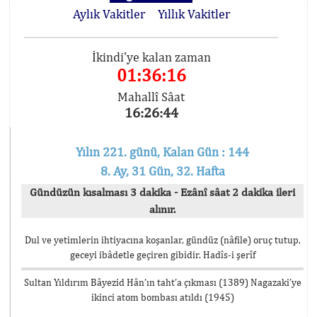
Aylık Vakitler
Yıllık Vakitler
İkindi'ye kalan zaman
01:36:16
Mahallî Sâat
16:26:44
Yılın 221. günü, Kalan Gün : 144
8. Ay, 31 Gün, 32. Hafta
Gündüzün kısalması 3 dakika - Ezânî sâat 2 dakika ileri
alınır.
Dul ve yetimlerin ihtiyacına koşanlar, gündüz (nâfile) oruç tutup,
geceyi ibâdetle geçiren gibidir. Hadîs-i şerîf
Sultan Yıldırım Bâyezid Hân’ın taht’a çıkması (1389) Nagazaki’ye
ikinci atom bombası atıldı (1945)