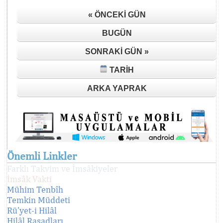
« ÖNCEKI GÜN
BUGÜN
SONRAKI GÜN »
TARIH
ARKA YAPRAK
Önemli Linkler
Farklı Takvim ve İmsâkiyeler
İmsâk Vakti
Mühim Tenbîh
Temkin Müddeti
Rü'yet-i Hilâl
Hilâl Rasadları