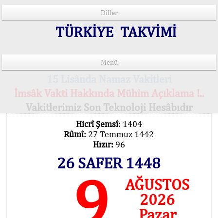
Diller
TÜRKİYE TAKVİMİ
Menü
15 Lisânda Namaz Vakitleri
İmsâk Vakti Hakkında Mühim Açıklama !..
Vakitlerimiz Son Teknoloji Hesâbıdır
Hicrî Şemsî:
1404
Rûmî:
27 Temmuz 1442
Hızır:
96
26 SAFER 1448
9
AĞUSTOS
2026
Pazar