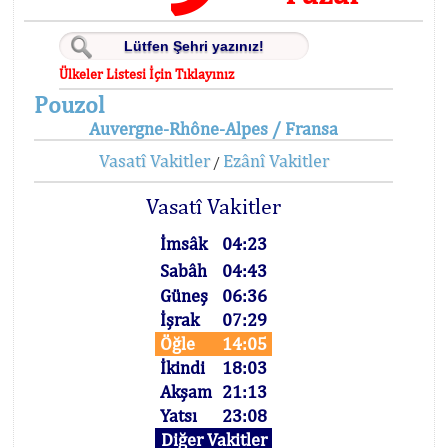
Ülkeler Listesi İçin Tıklayınız
Pouzol
Auvergne-Rhône-Alpes / Fransa
Vasatî Vakitler
Ezânî Vakitler
/
Vasatî Vakitler
İmsâk
04:23
Sabâh
04:43
Güneş
06:36
İşrak
07:29
Öğle
14:05
İkindi
18:03
Akşam
21:13
Yatsı
23:08
Diğer Vakitler