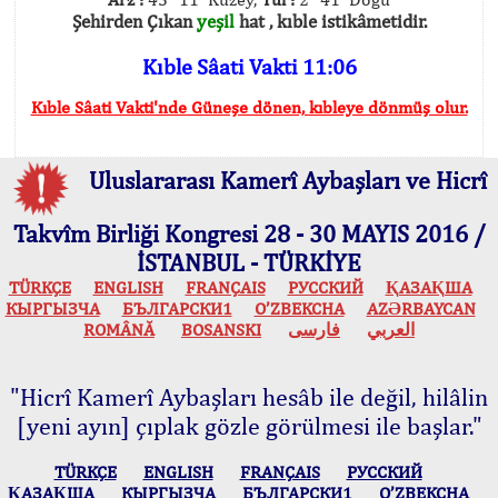
Şehirden Çıkan
yeşil
hat , kıble istikâmetidir.
Kıble Sâati Vakti 11:06
Kıble Sâati Vakti'nde Güneşe dönen, kıbleye dönmüş olur.
Uluslararası Kamerî Aybaşları ve Hicrî
Takvîm Birliği Kongresi 28 - 30 MAYIS 2016 /
İSTANBUL - TÜRKİYE
TÜRKÇE
ENGLISH
FRANÇAIS
РУССКИЙ
ҚАЗАҚША
КЫPГЫЗЧA
БЪЛГАРСКИ1
O’ZBEKCHA
AZӘRBAYCAN
ROMÂNĂ
BOSANSKI
فارسی
العربي
"Hicrî Kamerî Aybaşları hesâb ile değil, hilâlin
[yeni ayın] çıplak gözle görülmesi ile başlar."
TÜRKÇE
ENGLISH
FRANÇAIS
РУССКИЙ
ҚАЗАҚША
КЫPГЫЗЧA
БЪЛГАРСКИ1
O’ZBEKCHA