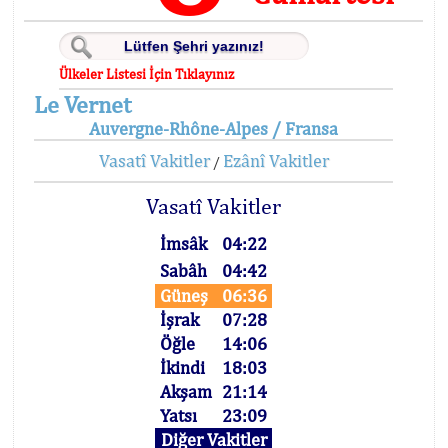
Ülkeler Listesi İçin Tıklayınız
Le Vernet
Auvergne-Rhône-Alpes / Fransa
Vasatî Vakitler
Ezânî Vakitler
/
Vasatî Vakitler
İmsâk
04:22
Sabâh
04:42
Güneş
06:36
İşrak
07:28
Öğle
14:06
İkindi
18:03
Akşam
21:14
Yatsı
23:09
Diğer Vakitler