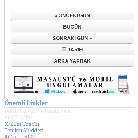
« ÖNCEKI GÜN
BUGÜN
SONRAKI GÜN »
TARIH
ARKA YAPRAK
Önemli Linkler
Farklı Takvim ve İmsâkiyeler
İmsâk Vakti
Mühim Tenbîh
Temkin Müddeti
Rü'yet-i Hilâl