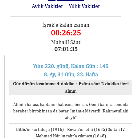
Aylık Vakitler
Yıllık Vakitler
İşrak'e kalan zaman
00:26:25
Mahallî Sâat
07:01:35
Yılın 220. günü, Kalan Gün : 145
8. Ay, 31 Gün, 32. Hafta
Gündüzün kısalması 4 dakika - Ezânî sâat 2 dakika ileri
alınır.
Âlimin hatası, kaptanın hatasına benzer. Gemi batınca, onunla
beraber birçok insan da batar. İmâm-ı Mâverdî “Rahmetullahi
aleyh”
Bitlis’in kurtuluşu (1916) - Revan’ın fethi (1635) Sultan IV.
Mehmed Hân’ın taht’a çıkması (1648)