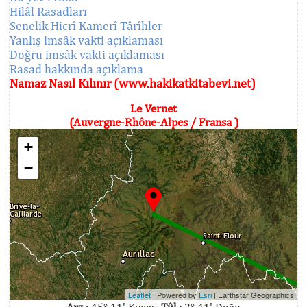
Hilâl Rasadları
Senelik Hicrî Kamerî Târîhler
Yanlış imsâk vakti açıklaması
Doğru imsâk vakti açıklaması
Rasad hakkında açıklama
Namaz Nasıl Kılınır (www.hakikatkitabevi.net)
Le Vernet
(Auvergne-Rhône-Alpes / Fransa )
+
−
Leaflet
| Powered by
Esri
|
Earthstar Geographics
Arz :
45° 11' Kuzey,
Tûl :
2° 41' Doğu