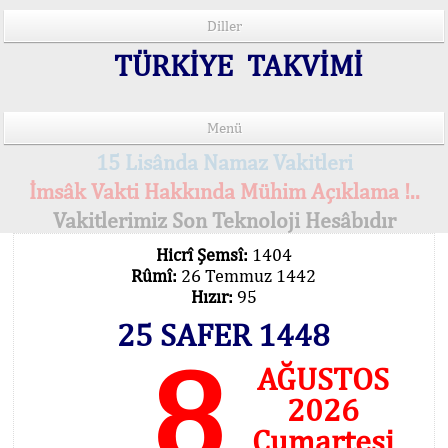
Diller
TÜRKİYE TAKVİMİ
Menü
15 Lisânda Namaz Vakitleri
İmsâk Vakti Hakkında Mühim Açıklama !..
Vakitlerimiz Son Teknoloji Hesâbıdır
Hicrî Şemsî:
1404
Rûmî:
26 Temmuz 1442
Hızır:
95
25 SAFER 1448
8
AĞUSTOS
2026
Cumartesi