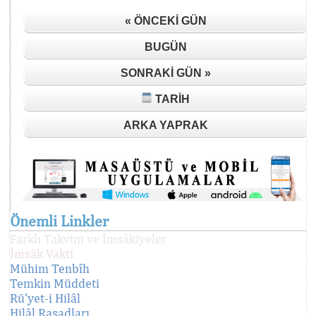
« ÖNCEKI GÜN
BUGÜN
SONRAKI GÜN »
TARIH
ARKA YAPRAK
Önemli Linkler
Farklı Takvim ve İmsâkiyeler
İmsâk Vakti
Mühim Tenbîh
Temkin Müddeti
Rü'yet-i Hilâl
Hilâl Rasadları