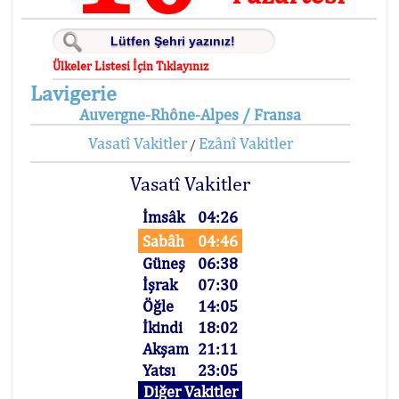
Ülkeler Listesi İçin Tıklayınız
Lavigerie
Auvergne-Rhône-Alpes / Fransa
Vasatî Vakitler
Ezânî Vakitler
/
Vasatî Vakitler
İmsâk
04:26
Sabâh
04:46
Güneş
06:38
İşrak
07:30
Öğle
14:05
İkindi
18:02
Akşam
21:11
Yatsı
23:05
Diğer Vakitler