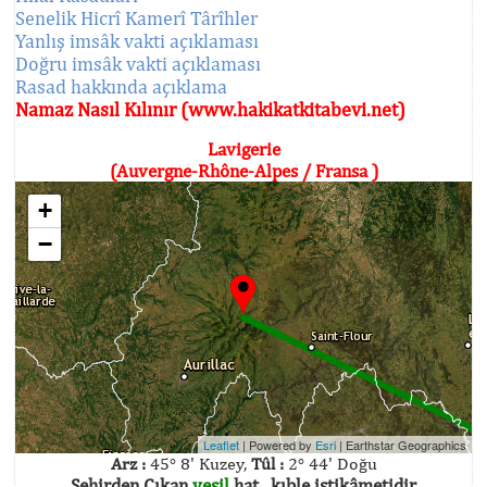
Senelik Hicrî Kamerî Târîhler
Yanlış imsâk vakti açıklaması
Doğru imsâk vakti açıklaması
Rasad hakkında açıklama
Namaz Nasıl Kılınır (www.hakikatkitabevi.net)
Lavigerie
(Auvergne-Rhône-Alpes / Fransa )
+
−
Leaflet
| Powered by
Esri
|
Earthstar Geographics
Arz :
45° 8' Kuzey,
Tûl :
2° 44' Doğu
Şehirden Çıkan
yeşil
hat , kıble istikâmetidir.