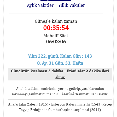
Aylık Vakitler
Yıllık Vakitler
Güneş'e kalan zaman
00:35:54
Mahallî Sâat
06:02:06
Yılın 222. günü, Kalan Gün : 143
8. Ay, 31 Gün, 33. Hafta
Gündüzün kısalması 3 dakika - Ezânî sâat 2 dakika ileri
alınır.
Allahü teâlânın emirlerini yerine getirip, yasaklarından
sakınmayı ganîmet bilmelidir. Kâzerûnî “Rahmetullahi aleyh”
Anafartalar Zaferi (1915) - Estergon Kalesi’nin fethi (1543) Recep
Tayyip Erdoğan’ın Cumhurbaşkanı seçilmesi (2014)