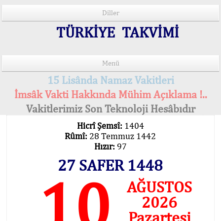
Diller
TÜRKİYE TAKVİMİ
Menü
15 Lisânda Namaz Vakitleri
İmsâk Vakti Hakkında Mühim Açıklama !..
Vakitlerimiz Son Teknoloji Hesâbıdır
Hicrî Şemsî:
1404
Rûmî:
28 Temmuz 1442
Hızır:
97
27 SAFER 1448
10
AĞUSTOS
2026
Pazartesi