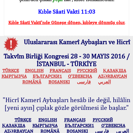
Kıble Sâati Vakti 11:03
Kıble Sâati Vakti'nde Güneşe dönen, kıbleye dönmüş olur.
Uluslararası Kamerî Aybaşları ve Hicrî
Takvîm Birliği Kongresi 28 - 30 MAYIS 2016 /
İSTANBUL - TÜRKİYE
TÜRKÇE
ENGLISH
FRANÇAIS
РУССКИЙ
ҚАЗАҚША
КЫPГЫЗЧA
БЪЛГАРСКИ1
O’ZBEKCHA
AZӘRBAYCAN
ROMÂNĂ
BOSANSKI
فارسی
العربي
"Hicrî Kamerî Aybaşları hesâb ile değil, hilâlin
[yeni ayın] çıplak gözle görülmesi ile başlar."
TÜRKÇE
ENGLISH
FRANÇAIS
РУССКИЙ
ҚАЗАҚША
КЫPГЫЗЧA
БЪЛГАРСКИ1
O’ZBEKCHA
AZӘRBAYCAN
ROMÂNĂ
BOSANSKI
فارسی
العربي