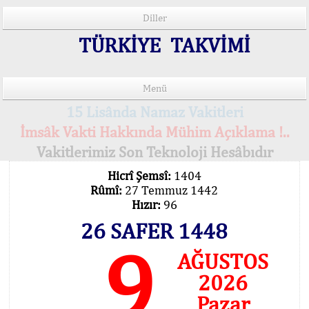
Diller
TÜRKİYE TAKVİMİ
Menü
15 Lisânda Namaz Vakitleri
İmsâk Vakti Hakkında Mühim Açıklama !..
Vakitlerimiz Son Teknoloji Hesâbıdır
Hicrî Şemsî:
1404
Rûmî:
27 Temmuz 1442
Hızır:
96
26 SAFER 1448
9
AĞUSTOS
2026
Pazar