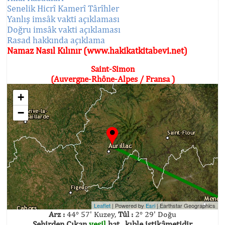
Senelik Hicrî Kamerî Târîhler
Yanlış imsâk vakti açıklaması
Doğru imsâk vakti açıklaması
Rasad hakkında açıklama
Namaz Nasıl Kılınır (www.hakikatkitabevi.net)
Saint-Simon
(Auvergne-Rhône-Alpes / Fransa )
+
−
Leaflet
| Powered by
Esri
|
Earthstar Geographics
Arz :
44° 57' Kuzey,
Tûl :
2° 29' Doğu
Şehirden Çıkan
yeşil
hat , kıble istikâmetidir.