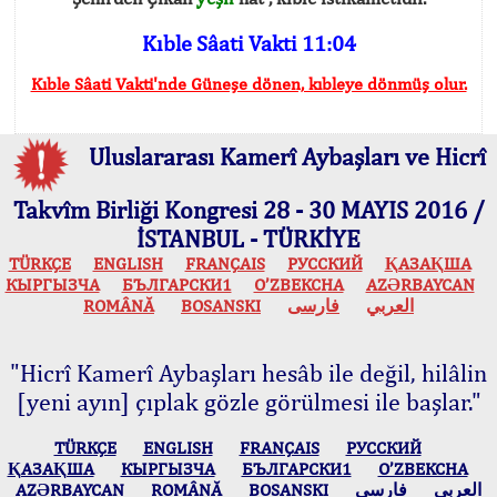
Kıble Sâati Vakti 11:04
Kıble Sâati Vakti'nde Güneşe dönen, kıbleye dönmüş olur.
Uluslararası Kamerî Aybaşları ve Hicrî
Takvîm Birliği Kongresi 28 - 30 MAYIS 2016 /
İSTANBUL - TÜRKİYE
TÜRKÇE
ENGLISH
FRANÇAIS
РУССКИЙ
ҚАЗАҚША
КЫPГЫЗЧA
БЪЛГАРСКИ1
O’ZBEKCHA
AZӘRBAYCAN
ROMÂNĂ
BOSANSKI
فارسی
العربي
"Hicrî Kamerî Aybaşları hesâb ile değil, hilâlin
[yeni ayın] çıplak gözle görülmesi ile başlar."
TÜRKÇE
ENGLISH
FRANÇAIS
РУССКИЙ
ҚАЗАҚША
КЫPГЫЗЧA
БЪЛГАРСКИ1
O’ZBEKCHA
AZӘRBAYCAN
ROMÂNĂ
BOSANSKI
فارسی
العربي