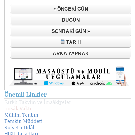
« ÖNCEKI GÜN
BUGÜN
SONRAKI GÜN »
TARIH
ARKA YAPRAK
Önemli Linkler
Farklı Takvim ve İmsâkiyeler
İmsâk Vakti
Mühim Tenbîh
Temkin Müddeti
Rü'yet-i Hilâl
Hilâl Rasadları