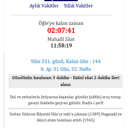
Aylık Vakitler
Yıllık Vakitler
Öğle'ye kalan zaman
02:07:41
Mahallî Sâat
11:58:19
Yılın 221. günü, Kalan Gün : 144
8. Ay, 31 Gün, 32. Hafta
Gündüzün kısalması 3 dakika - Ezânî sâat 2 dakika ileri
alınır.
Dul ve yetimlerin ihtiyacına koşanlar, gündüz (nâfile) oruç tutup,
geceyi ibâdetle geçiren gibidir. Hadîs-i şerîf
Sultan Yıldırım Bâyezid Hân’ın taht’a çıkması (1389) Nagazaki’ye
ikinci atom bombası atıldı (1945)