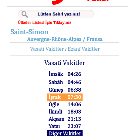
Ülkeler Listesi İçin Tıklayınız
Saint-Simon
Auvergne-Rhône-Alpes / Fransa
Vasatî Vakitler
Ezânî Vakitler
/
Vasatî Vakitler
İmsâk
04:26
Sabâh
04:46
Güneş
06:38
İşrak
07:30
Öğle
14:06
İkindi
18:03
Akşam
21:13
Yatsı
23:07
Diğer Vakitler