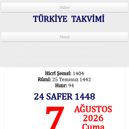
Diller
TÜRKİYE TAKVİMİ
Menü
15 Lisânda Namaz Vakitleri
İmsâk Vakti Hakkında Mühim Açıklama !..
Vakitlerimiz Son Teknoloji Hesâbıdır
Hicrî Şemsî:
1404
Rûmî:
25 Temmuz 1442
Hızır:
94
24 SAFER 1448
7
AĞUSTOS
2026
Cuma