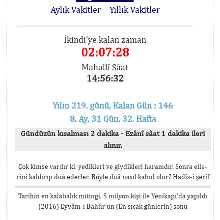
Aylık Vakitler
Yıllık Vakitler
İkindi'ye kalan zaman
02:07:28
Mahallî Sâat
14:56:32
Yılın 219. günü, Kalan Gün : 146
8. Ay, 31 Gün, 32. Hafta
Gündüzün kısalması 2 dakika - Ezânî sâat 1 dakika ileri
alınır.
Çok kimse vardır ki, yedikleri ve giydikleri haramdır. Sonra elle-
rini kaldırıp duâ ederler. Böyle duâ nasıl kabul olur? Hadîs-i şerîf
Tarihin en kalabalık mitingi, 5 milyon kişi ile Yenikapı’da yapıldı
(2016) Eyyâm-ı Bahûr’un (En sıcak günlerin) sonu