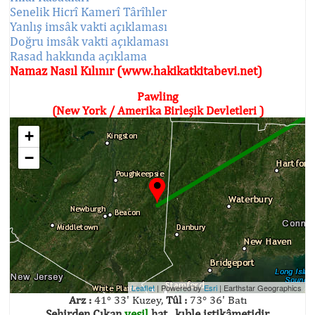
Senelik Hicrî Kamerî Târîhler
Yanlış imsâk vakti açıklaması
Doğru imsâk vakti açıklaması
Rasad hakkında açıklama
Namaz Nasıl Kılınır (www.hakikatkitabevi.net)
Pawling
(New York / Amerika Birleşik Devletleri )
+
−
Leaflet
| Powered by
Esri
|
Earthstar Geographics
Arz :
41° 33' Kuzey,
Tûl :
73° 36' Batı
Şehirden Çıkan
yeşil
hat , kıble istikâmetidir.