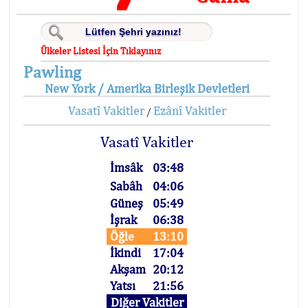
Ülkeler Listesi İçin Tıklayınız
Pawling
New York / Amerika Birleşik Devletleri
Vasatî Vakitler
Ezânî Vakitler
/
Vasatî Vakitler
İmsâk
03:48
Sabâh
04:06
Güneş
05:49
İşrak
06:38
Öğle
13:10
İkindi
17:04
Akşam
20:12
Yatsı
21:56
Diğer Vakitler