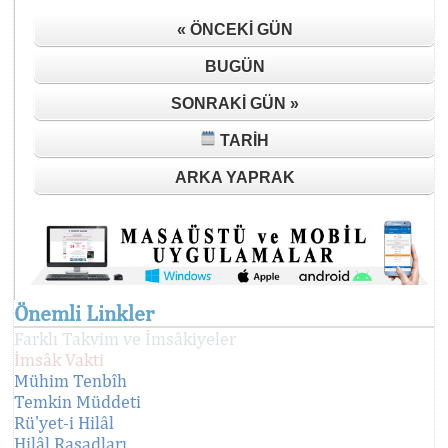
« ÖNCEKI GÜN
BUGÜN
SONRAKI GÜN »
TARIH
ARKA YAPRAK
Önemli Linkler
Farklı Takvim ve İmsâkiyeler
İmsâk Vakti
Mühim Tenbîh
Temkin Müddeti
Rü'yet-i Hilâl
Hilâl Rasadları