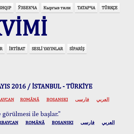
SHQIP
ЎЗБЕКЧА
Кыргыз тили
ТАТАРЧА
TÜRKÇE
VİMİ
R
İRTİBAT
SESLİ YAYINLAR
SİPARİŞ
 MAYIS 2016 / İSTANBUL - TÜRKİYE
AYCAN
ROMÂNĂ
BOSANSKI
فارسی
العربي
 görülmesi ile başlar."
RBAYCAN
ROMÂNĂ
BOSANSKI
فارسی
العربي