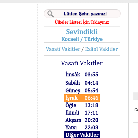
Ülkeler Listesi İçin Tıklayınız
Sevindikli
Kocaeli / Türkiye
Vasatî Vakitler
Ezânî Vakitler
/
Vasatî Vakitler
İmsâk
03:55
Sabâh
04:14
Güneş
05:54
İşrak
06:46
Öğle
13:18
C
İkindi
17:11
Akşam
20:20
Yatsı
22:03
Diğer Vakitler