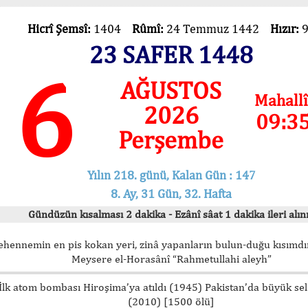
Hicrî Şemsî:
1404
Rûmî:
24 Temmuz 1442
Hızır:
23 SAFER 1448
6
AĞUSTOS
Mahallî
2026
09:3
Perşembe
Yılın 218. günü, Kalan Gün : 147
8. Ay, 31 Gün, 32. Hafta
Gündüzün kısalması 2 dakika - Ezânî sâat 1 dakika ileri alını
ehennemin en pis kokan yeri, zinâ yapanların bulun-duğu kısımdır
Meysere el-Horasânî “Rahmetullahi aleyh”
İlk atom bombası Hiroşima’ya atıldı (1945) Pakistan’da büyük sel
(2010) [1500 ölü]