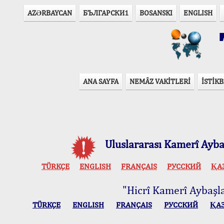
AZӘRBAYCAN
БЪЛГАРСКИ1
BOSANSKI
ENGLISH
T
ANA SAYFA
NEMÂZ VAKİTLERİ
İSTİKB
Uluslararası Kamerî Aybaş
TÜRKÇE
ENGLISH
FRANÇAIS
РУССКИЙ
ҚА
"Hicrî Kamerî Aybaşlar
TÜRKÇE
ENGLISH
FRANÇAIS
РУССКИЙ
ҚА