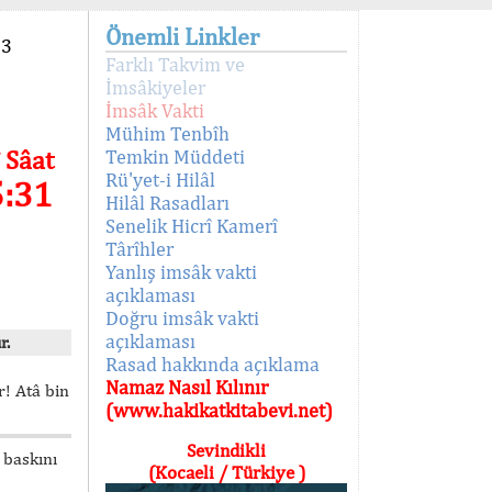
Önemli Linkler
93
Farklı Takvim ve
İmsâkiyeler
İmsâk Vakti
Mühim Tenbîh
 Sâat
Temkin Müddeti
Rü'yet-i Hilâl
5:31
Hilâl Rasadları
Senelik Hicrî Kamerî
Târîhler
Yanlış imsâk vakti
açıklaması
Doğru imsâk vakti
açıklaması
r.
Rasad hakkında açıklama
Namaz Nasıl Kılınır
! Atâ bin
(www.hakikatkitabevi.net)
Sevindikli
 baskını
(Kocaeli / Türkiye )