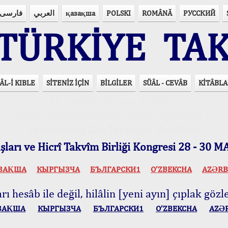
فارسی
العربي
қазақша
POLSKI
ROMÂNĂ
РУССКИЙ
ÜRKİYE TAK
ÂL-İ KIBLE
SİTENİZ İÇİN
BİLGİLER
SÜÂL - CEVÂB
KİTÂBLA
15 Lisânda Namaz Vakitleri
İmsâk Vakti Hakkında Mühim Açıklama !..
Vakitlerimiz Son Teknoloji Hesâbıdır
ları ve Hicrî Takvîm Birliği Kongresi 28 - 30
ЗАҚША
КЫPГЫЗЧA
БЪЛГАРСКИ1
O’ZBEKCHA
AZӘRB
ı hesâb ile değil, hilâlin [yeni ayın] çıplak gözle
ЗАҚША
КЫPГЫЗЧA
БЪЛГАРСКИ1
O’ZBEKCHA
AZӘ