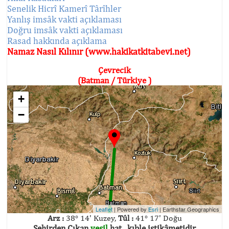
Senelik Hicrî Kamerî Târîhler
Yanlış imsâk vakti açıklaması
Doğru imsâk vakti açıklaması
Rasad hakkında açıklama
Namaz Nasıl Kılınır (www.hakikatkitabevi.net)
Çevrecik
(Batman / Türkiye )
+
−
Leaflet
| Powered by
Esri
|
Earthstar Geographics
Arz :
38° 14' Kuzey,
Tûl :
41° 17' Doğu
Şehirden Çıkan
yeşil
hat , kıble istikâmetidir.