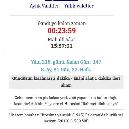
Aylık Vakitler
Yıllık Vakitler
İkindi'ye kalan zaman
00:23:59
Mahallî Sâat
15:57:01
Yılın 218. günü, Kalan Gün : 147
8. Ay, 31 Gün, 32. Hafta
Gündüzün kısalması 2 dakika - Ezânî sâat 1 dakika ileri
alınır.
Cehennemin en pis kokan yeri, zinâ yapanların bulun-duğu
kısımdır! Atâ bin Meysere el-Horasânî “Rahmetullahi aleyh”
İlk atom bombası Hiroşima’ya atıldı (1945) Pakistan’da büyük sel
baskını (2010) [1500 ölü]