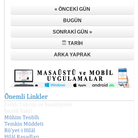
« ÖNCEKI GÜN
BUGÜN
SONRAKI GÜN »
TARIH
ARKA YAPRAK
Önemli Linkler
Farklı Takvim ve İmsâkiyeler
İmsâk Vakti
Mühim Tenbîh
Temkin Müddeti
Rü'yet-i Hilâl
Hilâl Rasadları