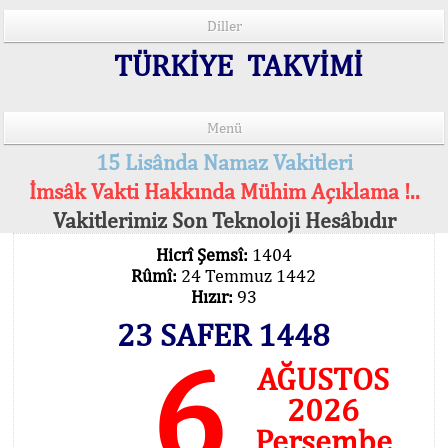
Diller
TÜRKİYE TAKVİMİ
Menü
15 Lisânda Namaz Vakitleri
İmsâk Vakti Hakkında Mühim Açıklama !..
Vakitlerimiz Son Teknoloji Hesâbıdır
Hicrî Şemsî:
1404
Rûmî:
24 Temmuz 1442
Hızır:
93
23 SAFER 1448
6
AĞUSTOS
2026
Perşembe