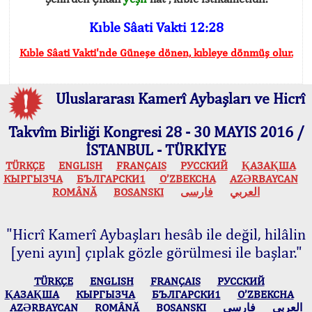
Kıble Sâati Vakti 12:28
Kıble Sâati Vakti'nde Güneşe dönen, kıbleye dönmüş olur.
Uluslararası Kamerî Aybaşları ve Hicrî
Takvîm Birliği Kongresi 28 - 30 MAYIS 2016 /
İSTANBUL - TÜRKİYE
TÜRKÇE
ENGLISH
FRANÇAIS
РУССКИЙ
ҚАЗАҚША
КЫPГЫЗЧA
БЪЛГАРСКИ1
O’ZBEKCHA
AZӘRBAYCAN
ROMÂNĂ
BOSANSKI
فارسی
العربي
"Hicrî Kamerî Aybaşları hesâb ile değil, hilâlin
[yeni ayın] çıplak gözle görülmesi ile başlar."
TÜRKÇE
ENGLISH
FRANÇAIS
РУССКИЙ
ҚАЗАҚША
КЫPГЫЗЧA
БЪЛГАРСКИ1
O’ZBEKCHA
AZӘRBAYCAN
ROMÂNĂ
BOSANSKI
فارسی
العربي