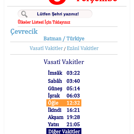
Ülkeler Listesi İçin Tıklayınız
Çevrecik
Batman / Türkiye
Vasatî Vakitler
Ezânî Vakitler
/
Vasatî Vakitler
İmsâk
03:22
Sabâh
03:40
Güneş
05:14
İşrak
06:03
Öğle
12:32
İkindi
16:21
Akşam
19:28
Yatsı
21:05
Diğer Vakitler