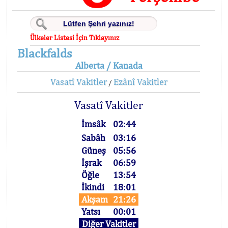
Ülkeler Listesi İçin Tıklayınız
Blackfalds
Alberta / Kanada
Vasatî Vakitler
Ezânî Vakitler
/
Vasatî Vakitler
İmsâk
02:44
Sabâh
03:16
Güneş
05:56
İşrak
06:59
Öğle
13:54
İkindi
18:01
Akşam
21:26
Yatsı
00:01
Diğer Vakitler