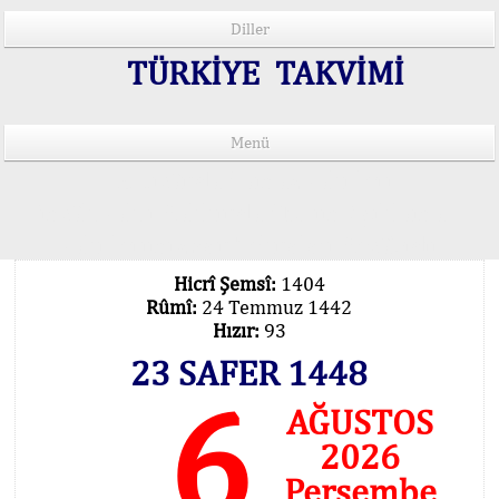
Diller
TÜRKİYE TAKVİMİ
Menü
15 Lisânda Namaz Vakitleri
İmsâk Vakti Hakkında Mühim Açıklama !..
Vakitlerimiz Son Teknoloji Hesâbıdır
Hicrî Şemsî:
1404
Rûmî:
24 Temmuz 1442
Hızır:
93
23 SAFER 1448
6
AĞUSTOS
2026
Perşembe