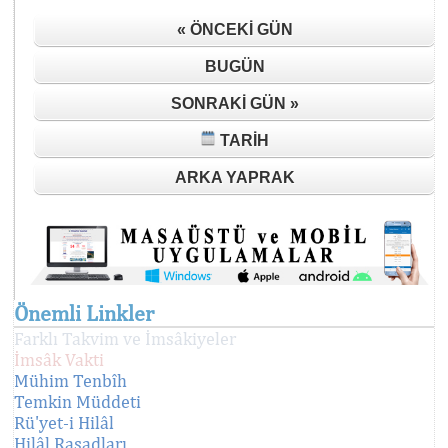
« ÖNCEKI GÜN
BUGÜN
SONRAKI GÜN »
TARIH
ARKA YAPRAK
Önemli Linkler
Farklı Takvim ve İmsâkiyeler
İmsâk Vakti
Mühim Tenbîh
Temkin Müddeti
Rü'yet-i Hilâl
Hilâl Rasadları