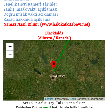
Senelik Hicrî Kamerî Târîhler
Yanlış imsâk vakti açıklaması
Doğru imsâk vakti açıklaması
Rasad hakkında açıklama
Namaz Nasıl Kılınır (www.hakikatkitabevi.net)
Blackfalds
(Alberta / Kanada )
+
−
Leaflet
| Powered by
Esri
|
Earthstar Geographics
Arz :
52° 22' Kuzey,
Tûl :
113° 47' Batı
Şehirden Çıkan
yeşil
hat , kıble istikâmetidir.