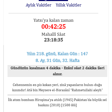
Aylık Vakitler
Yıllık Vakitler
Yatsı'ya kalan zaman
00:42:25
Mahallî Sâat
23:18:35
Yılın 218. günü, Kalan Gün : 147
8. Ay, 31 Gün, 32. Hafta
Gündüzün kısalması 4 dakika - Ezânî sâat 2 dakika ileri
alınır.
Cehennemin en pis kokan yeri, zinâ yapanların bulun-duğu
kısımdır! Atâ bin Meysere el-Horasânî “Rahmetullahi aleyh”
İlk atom bombası Hiroşima’ya atıldı (1945) Pakistan’da büyük sel
baskını (2010) [1500 ölü]