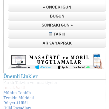
« ÖNCEKI GÜN
BUGÜN
SONRAKI GÜN »
TARIH
ARKA YAPRAK
Önemli Linkler
Farklı Takvim ve İmsâkiyeler
İmsâk Vakti
Mühim Tenbîh
Temkin Müddeti
Rü'yet-i Hilâl
Hilâl Rasadları