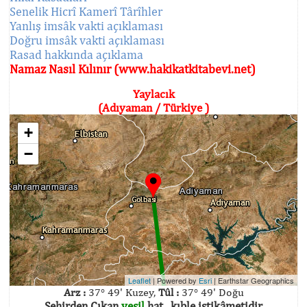
Senelik Hicrî Kamerî Târîhler
Yanlış imsâk vakti açıklaması
Doğru imsâk vakti açıklaması
Rasad hakkında açıklama
Namaz Nasıl Kılınır (www.hakikatkitabevi.net)
Yaylacık
(Adıyaman / Türkiye )
+
−
Leaflet
| Powered by
Esri
|
Earthstar Geographics
Arz :
37° 49' Kuzey,
Tûl :
37° 49' Doğu
Şehirden Çıkan
yeşil
hat , kıble istikâmetidir.