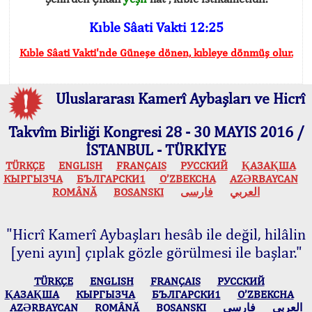
Kıble Sâati Vakti 12:25
Kıble Sâati Vakti'nde Güneşe dönen, kıbleye dönmüş olur.
Uluslararası Kamerî Aybaşları ve Hicrî
Takvîm Birliği Kongresi 28 - 30 MAYIS 2016 /
İSTANBUL - TÜRKİYE
TÜRKÇE
ENGLISH
FRANÇAIS
РУССКИЙ
ҚАЗАҚША
КЫPГЫЗЧA
БЪЛГАРСКИ1
O’ZBEKCHA
AZӘRBAYCAN
ROMÂNĂ
BOSANSKI
فارسی
العربي
"Hicrî Kamerî Aybaşları hesâb ile değil, hilâlin
[yeni ayın] çıplak gözle görülmesi ile başlar."
TÜRKÇE
ENGLISH
FRANÇAIS
РУССКИЙ
ҚАЗАҚША
КЫPГЫЗЧA
БЪЛГАРСКИ1
O’ZBEKCHA
AZӘRBAYCAN
ROMÂNĂ
BOSANSKI
فارسی
العربي