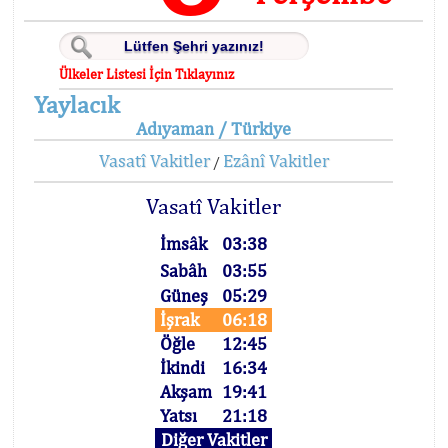
Ülkeler Listesi İçin Tıklayınız
Yaylacık
Adıyaman / Türkiye
Vasatî Vakitler
Ezânî Vakitler
/
Vasatî Vakitler
İmsâk
03:38
Sabâh
03:55
Güneş
05:29
İşrak
06:18
Öğle
12:45
İkindi
16:34
Akşam
19:41
Yatsı
21:18
Diğer Vakitler