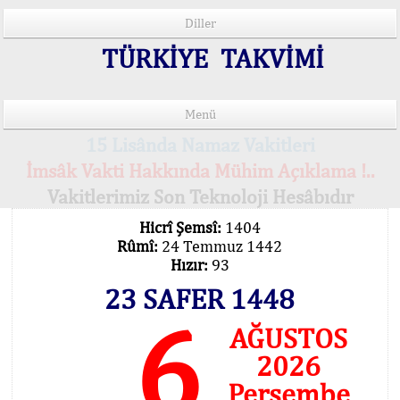
Diller
TÜRKİYE TAKVİMİ
Menü
15 Lisânda Namaz Vakitleri
İmsâk Vakti Hakkında Mühim Açıklama !..
Vakitlerimiz Son Teknoloji Hesâbıdır
Hicrî Şemsî:
1404
Rûmî:
24 Temmuz 1442
Hızır:
93
23 SAFER 1448
6
AĞUSTOS
2026
Perşembe