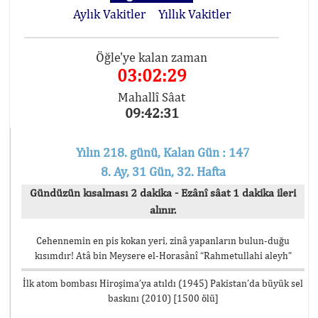
Aylık Vakitler
Yıllık Vakitler
Öğle'ye kalan zaman
03:02:29
Mahallî Sâat
09:42:31
Yılın 218. günü, Kalan Gün : 147
8. Ay, 31 Gün, 32. Hafta
Gündüzün kısalması 2 dakika - Ezânî sâat 1 dakika ileri
alınır.
Cehennemin en pis kokan yeri, zinâ yapanların bulun-duğu
kısımdır! Atâ bin Meysere el-Horasânî “Rahmetullahi aleyh”
İlk atom bombası Hiroşima’ya atıldı (1945) Pakistan’da büyük sel
baskını (2010) [1500 ölü]