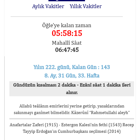
Aylık Vakitler
Yıllık Vakitler
Öğle'ye kalan zaman
05:58:15
Mahallî Sâat
06:47:45
Yılın 222. günü, Kalan Gün : 143
8. Ay, 31 Gün, 33. Hafta
Gündüzün kısalması 2 dakika - Ezânî sâat 1 dakika ileri
alınır.
Allahü teâlânın emirlerini yerine getirip, yasaklarından
sakınmayı ganîmet bilmelidir. Kâzerûnî “Rahmetullahi aleyh”
Anafartalar Zaferi (1915) - Estergon Kalesi’nin fethi (1543) Recep
Tayyip Erdoğan’ın Cumhurbaşkanı seçilmesi (2014)