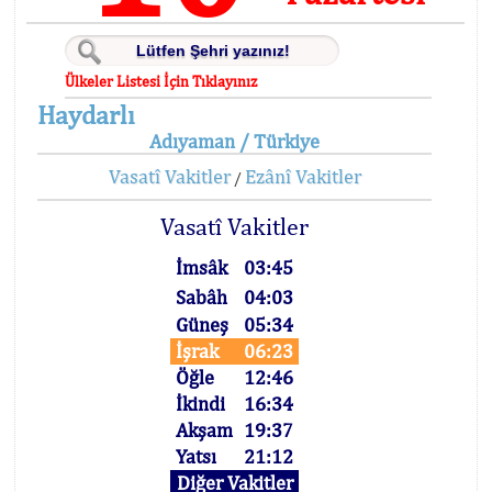
Ülkeler Listesi İçin Tıklayınız
Haydarlı
Adıyaman / Türkiye
Vasatî Vakitler
Ezânî Vakitler
/
Vasatî Vakitler
İmsâk
03:45
Sabâh
04:03
Güneş
05:34
İşrak
06:23
Öğle
12:46
İkindi
16:34
Akşam
19:37
Yatsı
21:12
Diğer Vakitler