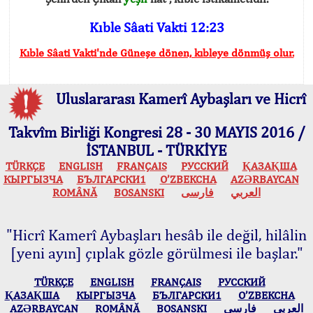
Kıble Sâati Vakti 12:23
Kıble Sâati Vakti'nde Güneşe dönen, kıbleye dönmüş olur.
Uluslararası Kamerî Aybaşları ve Hicrî
Takvîm Birliği Kongresi 28 - 30 MAYIS 2016 /
İSTANBUL - TÜRKİYE
TÜRKÇE
ENGLISH
FRANÇAIS
РУССКИЙ
ҚАЗАҚША
КЫPГЫЗЧA
БЪЛГАРСКИ1
O’ZBEKCHA
AZӘRBAYCAN
ROMÂNĂ
BOSANSKI
فارسی
العربي
"Hicrî Kamerî Aybaşları hesâb ile değil, hilâlin
[yeni ayın] çıplak gözle görülmesi ile başlar."
TÜRKÇE
ENGLISH
FRANÇAIS
РУССКИЙ
ҚАЗАҚША
КЫPГЫЗЧA
БЪЛГАРСКИ1
O’ZBEKCHA
AZӘRBAYCAN
ROMÂNĂ
BOSANSKI
فارسی
العربي