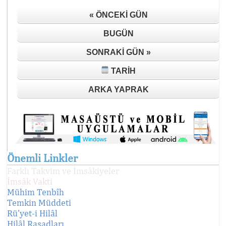
« ÖNCEKI GÜN
BUGÜN
SONRAKI GÜN »
TARIH
ARKA YAPRAK
Önemli Linkler
Farklı Takvim ve İmsâkiyeler
İmsâk Vakti
Mühim Tenbîh
Temkin Müddeti
Rü'yet-i Hilâl
Hilâl Rasadları