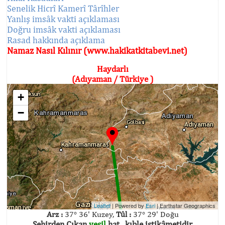
Senelik Hicrî Kamerî Târîhler
Yanlış imsâk vakti açıklaması
Doğru imsâk vakti açıklaması
Rasad hakkında açıklama
Namaz Nasıl Kılınır (www.hakikatkitabevi.net)
Haydarlı
(Adıyaman / Türkiye )
+
−
Leaflet
| Powered by
Esri
|
Earthstar Geographics
Arz :
37° 36' Kuzey,
Tûl :
37° 29' Doğu
Şehirden Çıkan
yeşil
hat , kıble istikâmetidir.