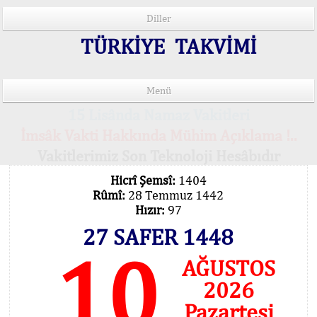
Diller
TÜRKİYE TAKVİMİ
Menü
15 Lisânda Namaz Vakitleri
İmsâk Vakti Hakkında Mühim Açıklama !..
Vakitlerimiz Son Teknoloji Hesâbıdır
Hicrî Şemsî:
1404
Rûmî:
28 Temmuz 1442
Hızır:
97
27 SAFER 1448
10
AĞUSTOS
2026
Pazartesi