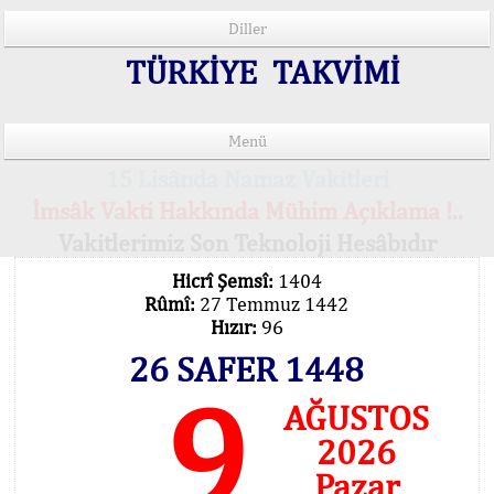
Diller
TÜRKİYE TAKVİMİ
Menü
15 Lisânda Namaz Vakitleri
İmsâk Vakti Hakkında Mühim Açıklama !..
Vakitlerimiz Son Teknoloji Hesâbıdır
Hicrî Şemsî:
1404
Rûmî:
27 Temmuz 1442
Hızır:
96
26 SAFER 1448
9
AĞUSTOS
2026
Pazar