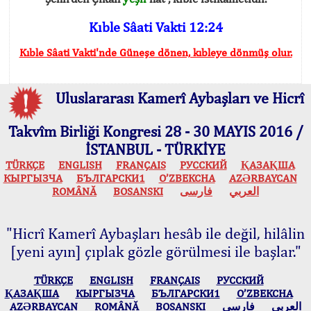
Kıble Sâati Vakti 12:24
Kıble Sâati Vakti'nde Güneşe dönen, kıbleye dönmüş olur.
Uluslararası Kamerî Aybaşları ve Hicrî
Takvîm Birliği Kongresi 28 - 30 MAYIS 2016 /
İSTANBUL - TÜRKİYE
TÜRKÇE
ENGLISH
FRANÇAIS
РУССКИЙ
ҚАЗАҚША
КЫPГЫЗЧA
БЪЛГАРСКИ1
O’ZBEKCHA
AZӘRBAYCAN
ROMÂNĂ
BOSANSKI
فارسی
العربي
"Hicrî Kamerî Aybaşları hesâb ile değil, hilâlin
[yeni ayın] çıplak gözle görülmesi ile başlar."
TÜRKÇE
ENGLISH
FRANÇAIS
РУССКИЙ
ҚАЗАҚША
КЫPГЫЗЧA
БЪЛГАРСКИ1
O’ZBEKCHA
AZӘRBAYCAN
ROMÂNĂ
BOSANSKI
فارسی
العربي