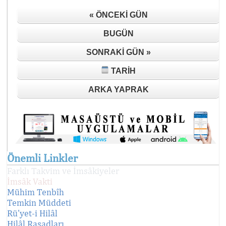
« ÖNCEKI GÜN
BUGÜN
SONRAKI GÜN »
TARIH
ARKA YAPRAK
Önemli Linkler
Farklı Takvim ve İmsâkiyeler
İmsâk Vakti
Mühim Tenbîh
Temkin Müddeti
Rü'yet-i Hilâl
Hilâl Rasadları