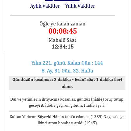
Aylık Vakitler
Yıllık Vakitler
Öğle'ye kalan zaman
00:08:45
Mahallî Sâat
12:34:15
Yılın 221. günü, Kalan Gün : 144
8. Ay, 31 Gün, 32. Hafta
Gündüzün kısalması 2 dakika - Ezânî sâat 1 dakika ileri
alınır.
Dul ve yetimlerin ihtiyacına koşanlar, gündüz (nâfile) oruç tutup,
geceyi ibâdetle geçiren gibidir. Hadîs-i şerîf
Sultan Yıldırım Bâyezid Hân’ın taht’a çıkması (1389) Nagazaki’ye
ikinci atom bombası atıldı (1945)