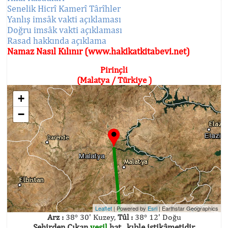
Senelik Hicrî Kamerî Târîhler
Yanlış imsâk vakti açıklaması
Doğru imsâk vakti açıklaması
Rasad hakkında açıklama
Namaz Nasıl Kılınır (www.hakikatkitabevi.net)
Pirinçli
(Malatya / Türkiye )
+
−
Leaflet
| Powered by
Esri
|
Earthstar Geographics
Arz :
38° 30' Kuzey,
Tûl :
38° 12' Doğu
Şehirden Çıkan
yeşil
hat , kıble istikâmetidir.