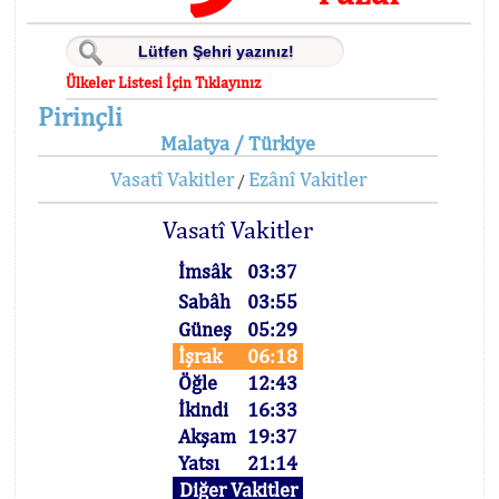
Ülkeler Listesi İçin Tıklayınız
Pirinçli
Malatya / Türkiye
Vasatî Vakitler
Ezânî Vakitler
/
Vasatî Vakitler
İmsâk
03:37
Sabâh
03:55
Güneş
05:29
İşrak
06:18
Öğle
12:43
İkindi
16:33
Akşam
19:37
Yatsı
21:14
Diğer Vakitler