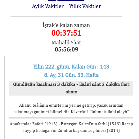
Aylık Vakitler
Yıllık Vakitler
İşrak'e kalan zaman
00:37:50
Mahallî Sâat
05:56:10
Yılın 222. günü, Kalan Gün : 143
8. Ay, 31 Gün, 33. Hafta
Gündüzün kısalması 3 dakika - Ezânî sâat 2 dakika ileri
alınır.
Allahü teâlânın emirlerini yerine getirip, yasaklarından
sakınmayı ganîmet bilmelidir. Kâzerûnî “Rahmetullahi aleyh”
Anafartalar Zaferi (1915) - Estergon Kalesi’nin fethi (1543) Recep
Tayyip Erdoğan’ın Cumhurbaşkanı seçilmesi (2014)