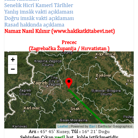
Senelik Hicrî Kamerî Târîhler
Yanlış imsâk vakti açıklaması
Doğru imsâk vakti açıklaması
Rasad hakkında açıklama
Namaz Nasıl Kılınır (www.hakikatkitabevi.net)
Precec
(Zagrebačka Županija / Hırvatistan )
+
−
Leaflet
| Powered by
Esri
|
Earthstar Geographics
Arz :
45° 45' Kuzey,
Tûl :
16° 21' Doğu
Şehirden Çıkan
yeşil
hat , kıble istikâmetidir.