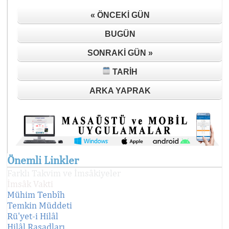
« ÖNCEKI GÜN
BUGÜN
SONRAKI GÜN »
TARIH
ARKA YAPRAK
Önemli Linkler
Farklı Takvim ve İmsâkiyeler
İmsâk Vakti
Mühim Tenbîh
Temkin Müddeti
Rü'yet-i Hilâl
Hilâl Rasadları