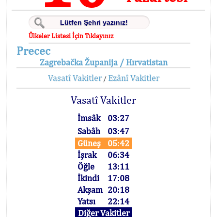
Ülkeler Listesi İçin Tıklayınız
Precec
Zagrebačka Županija / Hırvatistan
Vasatî Vakitler
Ezânî Vakitler
/
Vasatî Vakitler
İmsâk
03:27
Sabâh
03:47
Güneş
05:42
İşrak
06:34
Öğle
13:11
İkindi
17:08
Akşam
20:18
Yatsı
22:14
Diğer Vakitler