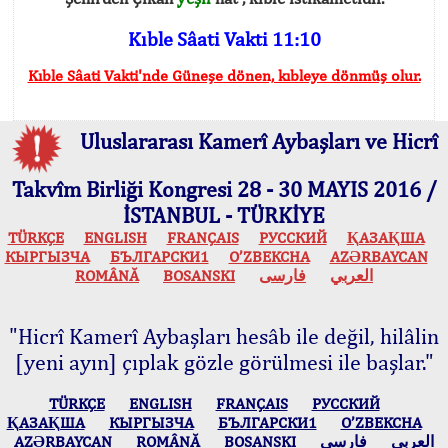
Kıble Sâati Vakti 11:10
Kıble Sâati Vakti'nde Güneşe dönen, kıbleye dönmüş olur.
Uluslararası Kamerî Aybaşları ve Hicrî
Takvîm Birliği Kongresi 28 - 30 MAYIS 2016 /
İSTANBUL - TÜRKİYE
TÜRKÇE
ENGLISH
FRANÇAIS
РУССКИЙ
ҚАЗАҚША
КЫPГЫЗЧA
БЪЛГАРСКИ1
O’ZBEKCHA
AZӘRBAYCAN
ROMÂNĂ
BOSANSKI
فارسی
العربي
"Hicrî Kamerî Aybaşları hesâb ile değil, hilâlin
[yeni ayın] çıplak gözle görülmesi ile başlar."
TÜRKÇE
ENGLISH
FRANÇAIS
РУССКИЙ
ҚАЗАҚША
КЫPГЫЗЧA
БЪЛГАРСКИ1
O’ZBEKCHA
AZӘRBAYCAN
ROMÂNĂ
BOSANSKI
فارسی
العربي