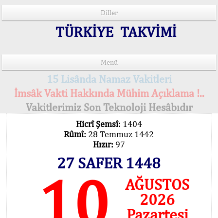
Diller
TÜRKİYE TAKVİMİ
Menü
15 Lisânda Namaz Vakitleri
İmsâk Vakti Hakkında Mühim Açıklama !..
Vakitlerimiz Son Teknoloji Hesâbıdır
Hicrî Şemsî:
1404
Rûmî:
28 Temmuz 1442
Hızır:
97
27 SAFER 1448
10
AĞUSTOS
2026
Pazartesi