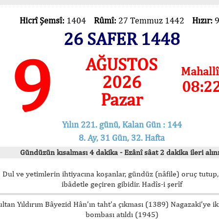
Hicrî Şemsî:
1404
Rûmî:
27 Temmuz 1442
Hızır:
26 SAFER 1448
9
AĞUSTOS
Mahallî
2026
08:2
Pazar
Yılın 221. günü, Kalan Gün : 144
8. Ay, 31 Gün, 32. Hafta
Gündüzün kısalması 4 dakika - Ezânî sâat 2 dakika ileri alını
Dul ve yetimlerin ihtiyacına koşanlar, gündüz (nâfile) oruç tutup,
ibâdetle geçiren gibidir. Hadîs-i şerîf
ultan Yıldırım Bâyezid Hân’ın taht’a çıkması (1389) Nagazaki’ye i
bombası atıldı (1945)