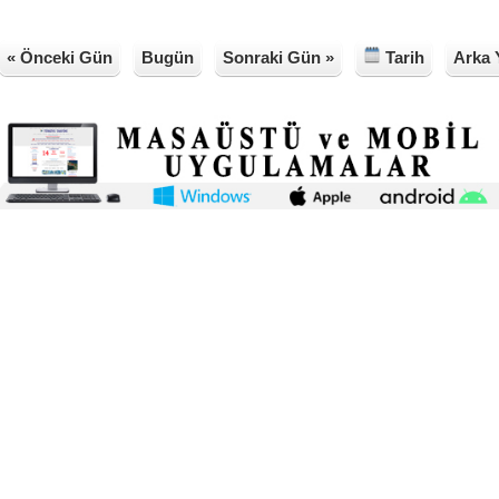
« Önceki Gün
Bugün
Sonraki Gün »
Tarih
Arka 