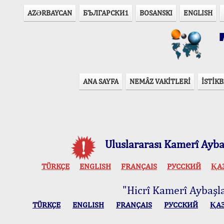
AZӘRBAYCAN
БЪЛГАРСКИ1
BOSANSKI
ENGLISH
T
ANA SAYFA
NEMÂZ VAKİTLERİ
İSTİKB
Uluslararası Kamerî Aybaş
TÜRKÇE
ENGLISH
FRANÇAIS
РУССКИЙ
ҚА
"Hicrî Kamerî Aybaşlar
TÜRKÇE
ENGLISH
FRANÇAIS
РУССКИЙ
ҚА