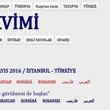
SHQIP
ЎЗБЕКЧА
Кыргыз тили
ТАТАРЧА
TÜRKÇE
VİMİ
R
İRTİBAT
SESLİ YAYINLAR
SİPARİŞ
 MAYIS 2016 / İSTANBUL - TÜRKİYE
AYCAN
ROMÂNĂ
BOSANSKI
فارسی
العربي
 görülmesi ile başlar."
RBAYCAN
ROMÂNĂ
BOSANSKI
فارسی
العربي