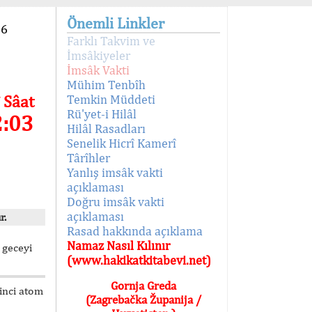
Önemli Linkler
96
Farklı Takvim ve
İmsâkiyeler
İmsâk Vakti
Mühim Tenbîh
 Sâat
Temkin Müddeti
Rü'yet-i Hilâl
2:03
Hilâl Rasadları
Senelik Hicrî Kamerî
Târîhler
Yanlış imsâk vakti
açıklaması
Doğru imsâk vakti
açıklaması
r.
Rasad hakkında açıklama
Namaz Nasıl Kılınır
 geceyi
(www.hakikatkitabevi.net)
Gornja Greda
kinci atom
(Zagrebačka Županija /