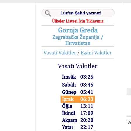
Ülkeler Listesi İçin Tıklayınız
Gornja Greda
Zagrebačka Županija /
Hırvatistan
Vasatî Vakitler
Ezânî Vakitler
/
Vasatî Vakitler
İmsâk
03:25
Sabâh
03:45
Güneş
05:41
İşrak
06:33
Öğle
13:11
İkindi
17:09
Akşam
20:20
S
Yatsı
22:17