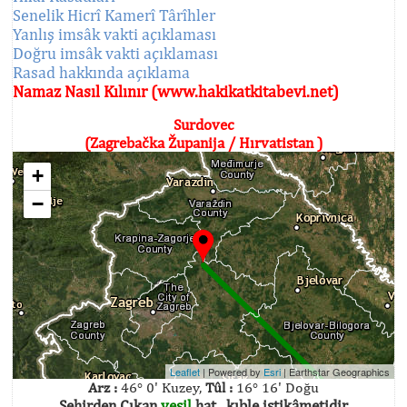
Senelik Hicrî Kamerî Târîhler
Yanlış imsâk vakti açıklaması
Doğru imsâk vakti açıklaması
Rasad hakkında açıklama
Namaz Nasıl Kılınır (www.hakikatkitabevi.net)
Surdovec
(Zagrebačka Županija / Hırvatistan )
+
−
Leaflet
| Powered by
Esri
|
Earthstar Geographics
Arz :
46° 0' Kuzey,
Tûl :
16° 16' Doğu
Şehirden Çıkan
yeşil
hat , kıble istikâmetidir.