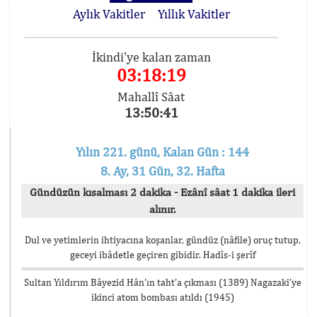
Aylık Vakitler
Yıllık Vakitler
İkindi'ye kalan zaman
03:18:19
Mahallî Sâat
13:50:41
Yılın 221. günü, Kalan Gün : 144
8. Ay, 31 Gün, 32. Hafta
Gündüzün kısalması 2 dakika - Ezânî sâat 1 dakika ileri
alınır.
Dul ve yetimlerin ihtiyacına koşanlar, gündüz (nâfile) oruç tutup,
geceyi ibâdetle geçiren gibidir. Hadîs-i şerîf
Sultan Yıldırım Bâyezid Hân’ın taht’a çıkması (1389) Nagazaki’ye
ikinci atom bombası atıldı (1945)