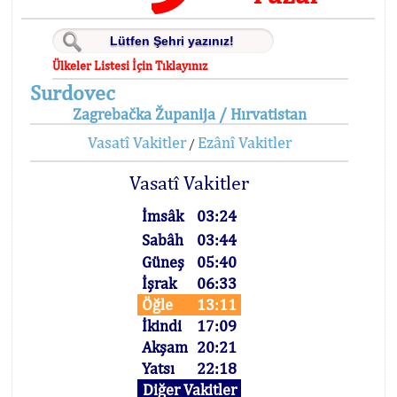
Ülkeler Listesi İçin Tıklayınız
Surdovec
Zagrebačka Županija / Hırvatistan
Vasatî Vakitler
Ezânî Vakitler
/
Vasatî Vakitler
İmsâk
03:24
Sabâh
03:44
Güneş
05:40
İşrak
06:33
Öğle
13:11
İkindi
17:09
Akşam
20:21
Yatsı
22:18
Diğer Vakitler