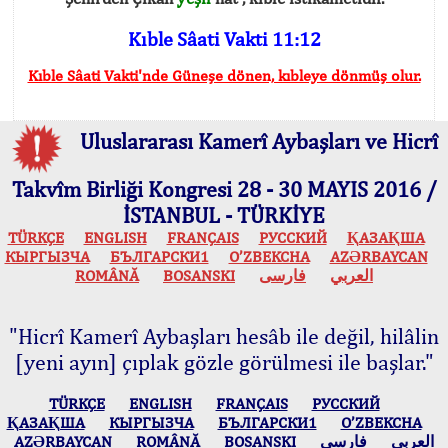
Kıble Sâati Vakti 11:12
Kıble Sâati Vakti'nde Güneşe dönen, kıbleye dönmüş olur.
Uluslararası Kamerî Aybaşları ve Hicrî
Takvîm Birliği Kongresi 28 - 30 MAYIS 2016 /
İSTANBUL - TÜRKİYE
TÜRKÇE
ENGLISH
FRANÇAIS
РУССКИЙ
ҚАЗАҚША
КЫPГЫЗЧA
БЪЛГАРСКИ1
O’ZBEKCHA
AZӘRBAYCAN
ROMÂNĂ
BOSANSKI
فارسی
العربي
"Hicrî Kamerî Aybaşları hesâb ile değil, hilâlin
[yeni ayın] çıplak gözle görülmesi ile başlar."
TÜRKÇE
ENGLISH
FRANÇAIS
РУССКИЙ
ҚАЗАҚША
КЫPГЫЗЧA
БЪЛГАРСКИ1
O’ZBEKCHA
AZӘRBAYCAN
ROMÂNĂ
BOSANSKI
فارسی
العربي