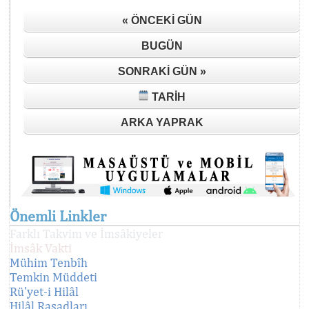
« ÖNCEKI GÜN
BUGÜN
SONRAKI GÜN »
TARIH
ARKA YAPRAK
Önemli Linkler
Farklı Takvim ve İmsâkiyeler
İmsâk Vakti
Mühim Tenbîh
Temkin Müddeti
Rü'yet-i Hilâl
Hilâl Rasadları