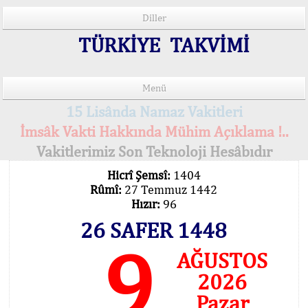
Diller
TÜRKİYE TAKVİMİ
Menü
15 Lisânda Namaz Vakitleri
İmsâk Vakti Hakkında Mühim Açıklama !..
Vakitlerimiz Son Teknoloji Hesâbıdır
Hicrî Şemsî:
1404
Rûmî:
27 Temmuz 1442
Hızır:
96
26 SAFER 1448
9
AĞUSTOS
2026
Pazar