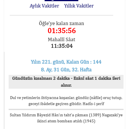
Aylık Vakitler
Yıllık Vakitler
Öğle'ye kalan zaman
01:35:56
Mahallî Sâat
11:35:04
Yılın 221. günü, Kalan Gün : 144
8. Ay, 31 Gün, 32. Hafta
Gündüzün kısalması 2 dakika - Ezânî sâat 1 dakika ileri
alınır.
Dul ve yetimlerin ihtiyacına koşanlar, gündüz (nâfile) oruç tutup,
geceyi ibâdetle geçiren gibidir. Hadîs-i şerîf
Sultan Yıldırım Bâyezid Hân’ın taht’a çıkması (1389) Nagazaki’ye
ikinci atom bombası atıldı (1945)