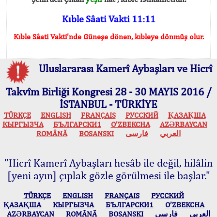
Kıble Sâati Vakti 11:11
Kıble Sâati Vakti'nde Güneşe dönen, kıbleye dönmüş olur.
Uluslararası Kamerî Aybaşları ve Hicrî
Takvîm Birliği Kongresi 28 - 30 MAYIS 2016 /
İSTANBUL - TÜRKİYE
TÜRKÇE
ENGLISH
FRANÇAIS
РУССКИЙ
ҚАЗАҚША
КЫPГЫЗЧA
БЪЛГАРСКИ1
O’ZBEKCHA
AZӘRBAYCAN
ROMÂNĂ
BOSANSKI
فارسی
العربي
"Hicrî Kamerî Aybaşları hesâb ile değil, hilâlin
[yeni ayın] çıplak gözle görülmesi ile başlar."
TÜRKÇE
ENGLISH
FRANÇAIS
РУССКИЙ
ҚАЗАҚША
КЫPГЫЗЧA
БЪЛГАРСКИ1
O’ZBEKCHA
AZӘRBAYCAN
ROMÂNĂ
BOSANSKI
فارسی
العربي