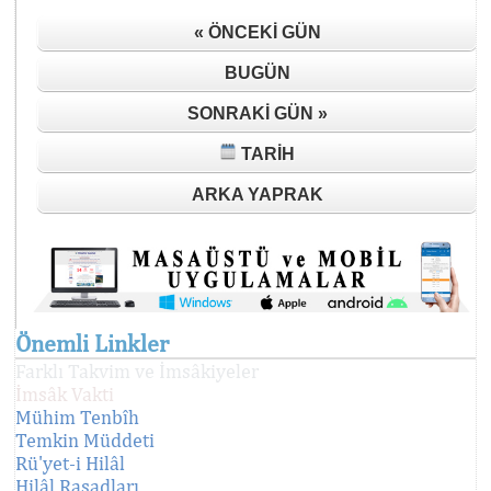
« ÖNCEKI GÜN
BUGÜN
SONRAKI GÜN »
TARIH
ARKA YAPRAK
Önemli Linkler
Farklı Takvim ve İmsâkiyeler
İmsâk Vakti
Mühim Tenbîh
Temkin Müddeti
Rü'yet-i Hilâl
Hilâl Rasadları