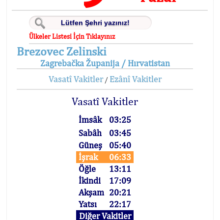
Ülkeler Listesi İçin Tıklayınız
Brezovec Zelinski
Zagrebačka Županija / Hırvatistan
Vasatî Vakitler
Ezânî Vakitler
/
Vasatî Vakitler
İmsâk
03:25
Sabâh
03:45
Güneş
05:40
İşrak
06:33
Öğle
13:11
İkindi
17:09
Akşam
20:21
Yatsı
22:17
Diğer Vakitler