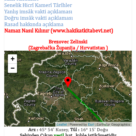
Senelik Hicrî Kamerî Târîhler
Yanlış imsâk vakti açıklaması
Doğru imsâk vakti açıklaması
Rasad hakkında açıklama
Namaz Nasıl Kılınır (www.hakikatkitabevi.net)
Brezovec Zelinski
(Zagrebačka Županija / Hırvatistan )
+
−
Leaflet
| Powered by
Esri
|
Earthstar Geographics
Arz :
45° 54' Kuzey,
Tûl :
16° 15' Doğu
Şehirden Çıkan
yeşil
hat , kıble istikâmetidir.