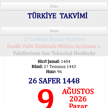
Diller
TÜRKİYE TAKVİMİ
Menü
15 Lisânda Namaz Vakitleri
İmsâk Vakti Hakkında Mühim Açıklama !..
Vakitlerimiz Son Teknoloji Hesâbıdır
Hicrî Şemsî:
1404
Rûmî:
27 Temmuz 1442
Hızır:
96
26 SAFER 1448
9
AĞUSTOS
2026
Pazar