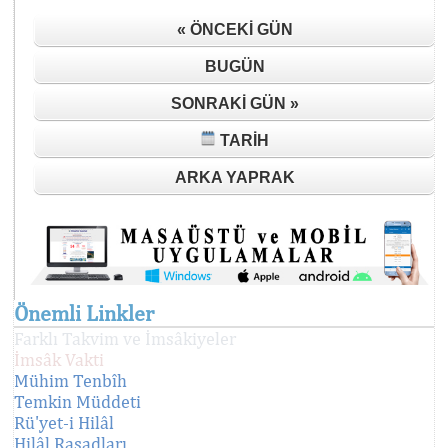
« ÖNCEKI GÜN
BUGÜN
SONRAKI GÜN »
TARIH
ARKA YAPRAK
Önemli Linkler
Farklı Takvim ve İmsâkiyeler
İmsâk Vakti
Mühim Tenbîh
Temkin Müddeti
Rü'yet-i Hilâl
Hilâl Rasadları