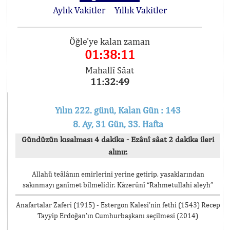
Aylık Vakitler
Yıllık Vakitler
Öğle'ye kalan zaman
01:38:11
Mahallî Sâat
11:32:49
Yılın 222. günü, Kalan Gün : 143
8. Ay, 31 Gün, 33. Hafta
Gündüzün kısalması 4 dakika - Ezânî sâat 2 dakika ileri
alınır.
Allahü teâlânın emirlerini yerine getirip, yasaklarından
sakınmayı ganîmet bilmelidir. Kâzerûnî “Rahmetullahi aleyh”
Anafartalar Zaferi (1915) - Estergon Kalesi’nin fethi (1543) Recep
Tayyip Erdoğan’ın Cumhurbaşkanı seçilmesi (2014)