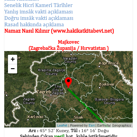
Senelik Hicrî Kamerî Târîhler
Yanlış imsâk vakti açıklaması
Doğru imsâk vakti açıklaması
Rasad hakkında açıklama
Namaz Nasıl Kılınır (www.hakikatkitabevi.net)
Majkovec
(Zagrebačka Županija / Hırvatistan )
+
−
Leaflet
| Powered by
Esri
|
Earthstar Geographics
Arz :
45° 52' Kuzey,
Tûl :
16° 16' Doğu
Şehirden Çıkan
yeşil
hat , kıble istikâmetidir.