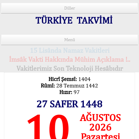
Diller
TÜRKİYE TAKVİMİ
Menü
15 Lisânda Namaz Vakitleri
İmsâk Vakti Hakkında Mühim Açıklama !..
Vakitlerimiz Son Teknoloji Hesâbıdır
Hicrî Şemsî:
1404
Rûmî:
28 Temmuz 1442
Hızır:
97
27 SAFER 1448
10
AĞUSTOS
2026
Pazartesi