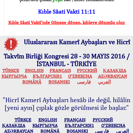
Kıble Sâati Vakti 11:11
Kıble Sâati Vakti'nde Güneşe dönen, kıbleye dönmüş olur.
Uluslararası Kamerî Aybaşları ve Hicrî
Takvîm Birliği Kongresi 28 - 30 MAYIS 2016 /
İSTANBUL - TÜRKİYE
TÜRKÇE
ENGLISH
FRANÇAIS
РУССКИЙ
ҚАЗАҚША
КЫPГЫЗЧA
БЪЛГАРСКИ1
O’ZBEKCHA
AZӘRBAYCAN
ROMÂNĂ
BOSANSKI
فارسی
العربي
"Hicrî Kamerî Aybaşları hesâb ile değil, hilâlin
[yeni ayın] çıplak gözle görülmesi ile başlar."
TÜRKÇE
ENGLISH
FRANÇAIS
РУССКИЙ
ҚАЗАҚША
КЫPГЫЗЧA
БЪЛГАРСКИ1
O’ZBEKCHA
AZӘRBAYCAN
ROMÂNĂ
BOSANSKI
فارسی
العربي