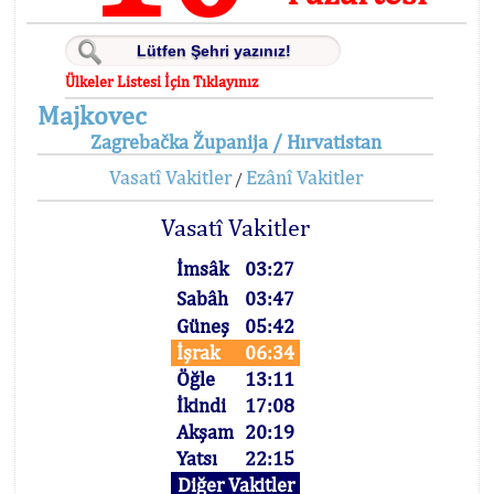
Ülkeler Listesi İçin Tıklayınız
Majkovec
Zagrebačka Županija / Hırvatistan
Vasatî Vakitler
Ezânî Vakitler
/
Vasatî Vakitler
İmsâk
03:27
Sabâh
03:47
Güneş
05:42
İşrak
06:34
Öğle
13:11
İkindi
17:08
Akşam
20:19
Yatsı
22:15
Diğer Vakitler