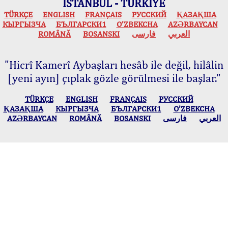
İSTANBUL - TÜRKİYE
TÜRKÇE
ENGLISH
FRANÇAIS
РУССКИЙ
ҚАЗАҚША
КЫPГЫЗЧA
БЪЛГАРСКИ1
O’ZBEKCHA
AZӘRBAYCAN
ROMÂNĂ
BOSANSKI
فارسی
العربي
"Hicrî Kamerî Aybaşları hesâb ile değil, hilâlin
[yeni ayın] çıplak gözle görülmesi ile başlar."
TÜRKÇE
ENGLISH
FRANÇAIS
РУССКИЙ
ҚАЗАҚША
КЫPГЫЗЧA
БЪЛГАРСКИ1
O’ZBEKCHA
AZӘRBAYCAN
ROMÂNĂ
BOSANSKI
فارسی
العربي