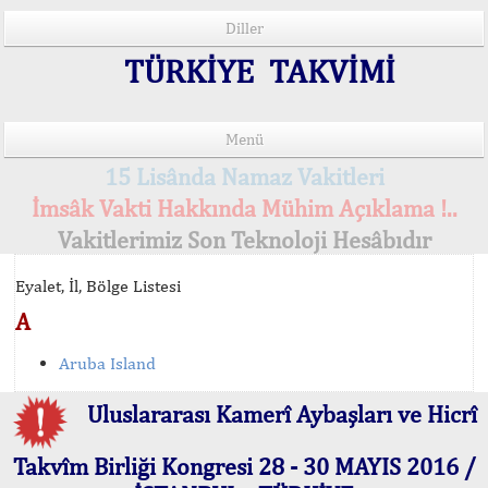
Diller
TÜRKİYE TAKVİMİ
Menü
15 Lisânda Namaz Vakitleri
İmsâk Vakti Hakkında Mühim Açıklama !..
Vakitlerimiz Son Teknoloji Hesâbıdır
Eyalet, İl, Bölge Listesi
A
Aruba Island
Uluslararası Kamerî Aybaşları ve Hicrî
Takvîm Birliği Kongresi 28 - 30 MAYIS 2016 /