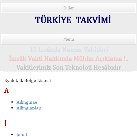
Diller
TÜRKİYE TAKVİMİ
Menü
15 Lisânda Namaz Vakitleri
İmsâk Vakti Hakkında Mühim Açıklama !..
Vakitlerimiz Son Teknoloji Hesâbıdır
Eyalet, İl, Bölge Listesi
A
Ailinginae
Ailinglaplap
J
Jaluit