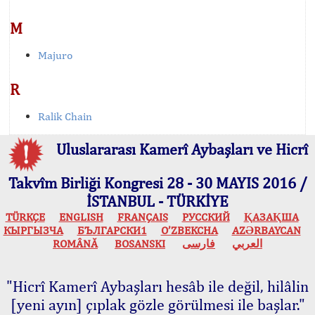
M
Majuro
R
Ralik Chain
Uluslararası Kamerî Aybaşları ve Hicrî
Takvîm Birliği Kongresi 28 - 30 MAYIS 2016 /
İSTANBUL - TÜRKİYE
TÜRKÇE
ENGLISH
FRANÇAIS
РУССКИЙ
ҚАЗАҚША
КЫPГЫЗЧA
БЪЛГАРСКИ1
O’ZBEKCHA
AZӘRBAYCAN
ROMÂNĂ
BOSANSKI
فارسی
العربي
"Hicrî Kamerî Aybaşları hesâb ile değil, hilâlin
[yeni ayın] çıplak gözle görülmesi ile başlar."