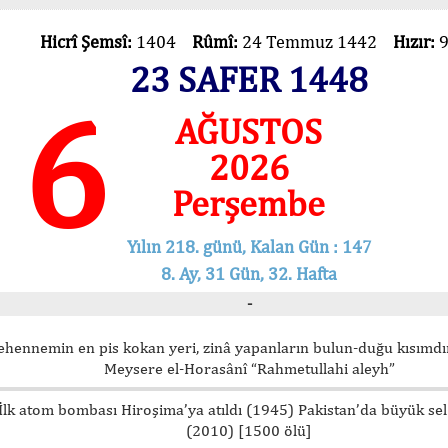
Hicrî Şemsî:
1404
Rûmî:
24 Temmuz 1442
Hızır:
23 SAFER 1448
6
AĞUSTOS
2026
Perşembe
Yılın 218. günü, Kalan Gün : 147
8. Ay, 31 Gün, 32. Hafta
-
ehennemin en pis kokan yeri, zinâ yapanların bulun-duğu kısımdır
Meysere el-Horasânî “Rahmetullahi aleyh”
İlk atom bombası Hiroşima’ya atıldı (1945) Pakistan’da büyük sel
(2010) [1500 ölü]