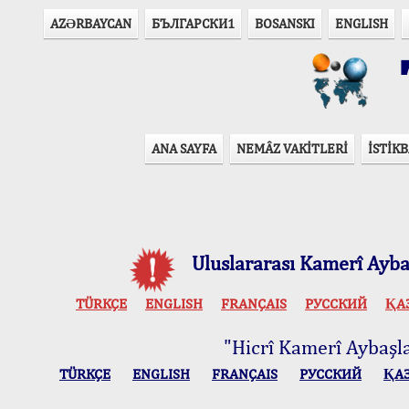
AZӘRBAYCAN
БЪЛГАРСКИ1
BOSANSKI
ENGLISH
T
ANA SAYFA
NEMÂZ VAKİTLERİ
İSTİKB
Uluslararası Kamerî Aybaş
TÜRKÇE
ENGLISH
FRANÇAIS
РУССКИЙ
ҚА
"Hicrî Kamerî Aybaşlar
TÜRKÇE
ENGLISH
FRANÇAIS
РУССКИЙ
ҚА