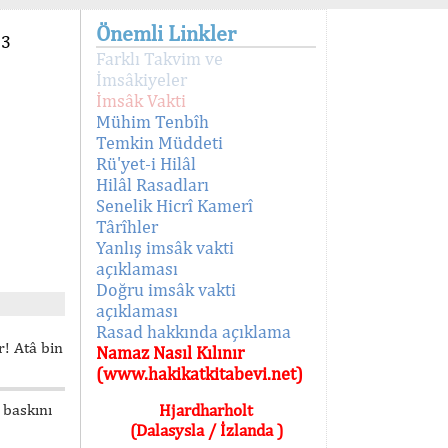
Önemli Linkler
93
Farklı Takvim ve
İmsâkiyeler
İmsâk Vakti
Mühim Tenbîh
Temkin Müddeti
Rü'yet-i Hilâl
Hilâl Rasadları
Senelik Hicrî Kamerî
Târîhler
Yanlış imsâk vakti
açıklaması
Doğru imsâk vakti
açıklaması
Rasad hakkında açıklama
! Atâ bin
Namaz Nasıl Kılınır
(www.hakikatkitabevi.net)
 baskını
Hjardharholt
(Dalasysla / İzlanda )