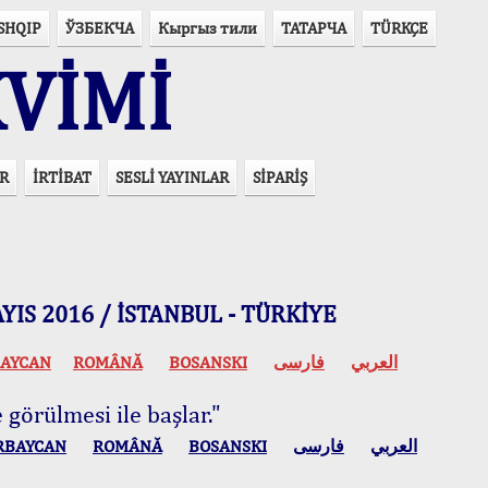
SHQIP
ЎЗБЕКЧА
Кыргыз тили
ТАТАРЧА
TÜRKÇE
VİMİ
R
İRTİBAT
SESLİ YAYINLAR
SİPARİŞ
 MAYIS 2016 / İSTANBUL - TÜRKİYE
AYCAN
ROMÂNĂ
BOSANSKI
فارسی
العربي
 görülmesi ile başlar."
RBAYCAN
ROMÂNĂ
BOSANSKI
فارسی
العربي