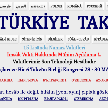
فارسی
العربي
қазақша
POLSKI
ROMÂNĂ
РУССКИЙ
ÜRKİYE TAK
ÂL-İ KIBLE
SİTENİZ İÇİN
BİLGİLER
SÜÂL - CEVÂB
KİTÂBLA
15 Lisânda Namaz Vakitleri
İmsâk Vakti Hakkında Mühim Açıklama !..
Vakitlerimiz Son Teknoloji Hesâbıdır
ları ve Hicrî Takvîm Birliği Kongresi 28 - 30
ЗАҚША
КЫPГЫЗЧA
БЪЛГАРСКИ1
O’ZBEKCHA
AZӘRB
ı hesâb ile değil, hilâlin [yeni ayın] çıplak gözle
ЗАҚША
КЫPГЫЗЧA
БЪЛГАРСКИ1
O’ZBEKCHA
AZӘ